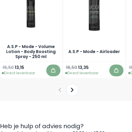
A.S.P - Mode - Volume
Lotion - Body Boosting
A.S.P - Mode - Airloader
Spray - 250 ml
Normale prijs
Speciale prijs
Normale prijs
Vanaf
N
16,50
13,15
16,50
13,35
1
Direct leverbaar
Direct leverbaar
In winkelwagen
In win
Heb je hulp of advies nodig?