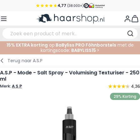
Ga naar de inhoud
4,77
(38.000+)
Voor 22:00 uur besteld, morgen in huis*
View
Gratis verzending vanaf €35,-
Pick-up points
15% EXTRA korting
op
BaByliss PRO Föhnborstels
met de
Service & Contact
kortingscode:
BABYLISS15
>
Verzorging
Gezichtsverzorging
Wenkbrauwen
Nagelproducten
Haarproducten
Elektrisch
In de Salon
Terug naar
A.S.P
Haarstyling
Lichaamsverzorging
Ogen
Nagel Accessoires
Scheerproducten
Scheren
Knippen
A.S.P - Mode - Salt Spray - Volumising Texturiser - 250
ml
Haarkleuringen
Tanning
Lippen
Baardproducten
Knipbenodigdheden
Kleuren
Merk:
A S P
Haarmode
Oogverzorging
Accessoires
Permanenten
29% Korting
Haar verlengen
Supplementen
Gezicht
Baby & Kind