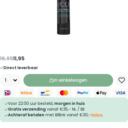
16,95
11,95
Direct leverbaar
Aantal
In winkelwagen
Voor 22:00 uur besteld,
morgen in huis
Gratis verzending
vanaf €35,- NL / BE
Achteraf betalen
met Billink vanaf €30,-