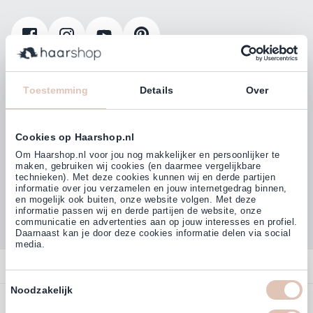
Klanten beoordelen ons met
4,77
Toestemming
Details
Over
(38.000+)
Cookies op Haarshop.nl
Om Haarshop.nl voor jou nog makkelijker en persoonlijker te
maken, gebruiken wij cookies (en daarmee vergelijkbare
technieken). Met deze cookies kunnen wij en derde partijen
informatie over jou verzamelen en jouw internetgedrag binnen,
en mogelijk ook buiten, onze website volgen. Met deze
informatie passen wij en derde partijen de website, onze
communicatie en advertenties aan op jouw interesses en profiel.
Daarnaast kan je door deze cookies informatie delen via social
media.
Contact
Toestemmingsselectie
Noodzakelijk
Overzicht
Profiteer direct van
5% extra
Bestellen