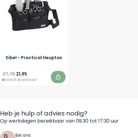
Sibel - Practical Heuptas
Normale prijs
Speciale prijs
27,75
21,95
Direct leverbaar
In winkelwagen
Heb je hulp of advies nodig?
Op werkdagen bereikbaar van 09:30 tot 17:30 uur
Bel ons