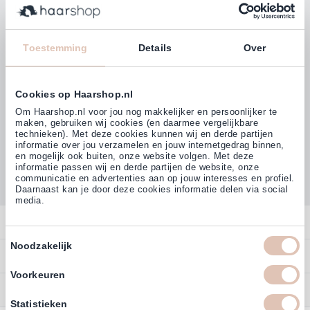
Klanten beoordelen ons met
4,77
Toestemming
Details
Over
(38.000+)
Cookies op Haarshop.nl
Om Haarshop.nl voor jou nog makkelijker en persoonlijker te
maken, gebruiken wij cookies (en daarmee vergelijkbare
technieken). Met deze cookies kunnen wij en derde partijen
informatie over jou verzamelen en jouw internetgedrag binnen,
en mogelijk ook buiten, onze website volgen. Met deze
informatie passen wij en derde partijen de website, onze
communicatie en advertenties aan op jouw interesses en profiel.
Daarnaast kan je door deze cookies informatie delen via social
media.
Contact
Toestemmingsselectie
Noodzakelijk
Overzicht
Bestellen
Contact
Voorkeuren
Betalen
Service
Account
Statistieken
Annuleren