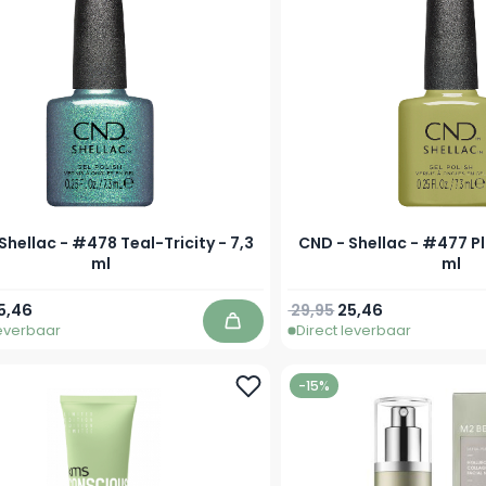
Shellac - #478 Teal-Tricity - 7,3
CND - Shellac - #477 P
ml
ml
prijs
eciale prijs
Normale prijs
Speciale prijs
5,46
29,95
25,46
leverbaar
Direct leverbaar
In winkelwagen
-15%