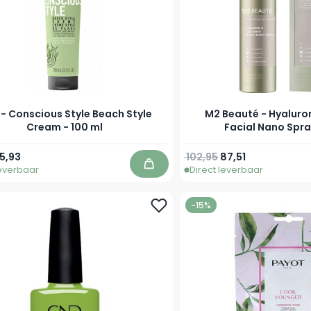
- Conscious Style Beach Style
M2 Beauté - Hyaluro
Cream - 100 ml
Facial Nano Spra
prijs
peciale prijs
Normale prijs
Speciale prijs
5,93
102,95
87,51
leverbaar
Direct leverbaar
In winkelwagen
-15%