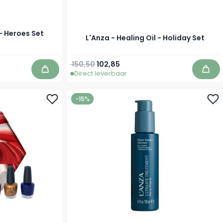
 - Heroes Set
L'Anza - Healing Oil - Holiday Set
Normale prijs
Speciale prijs
150,50
102,85
Direct leverbaar
In winkelwagen
In w
-15%