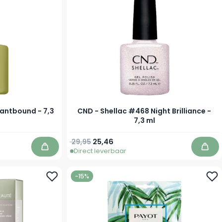
lantbound - 7,3
CND - Shellac #468 Night Brilliance -
7,3 ml
Normale prijs
Speciale prijs
29,95
25,46
Direct leverbaar
In winkelwagen
In w
-15%