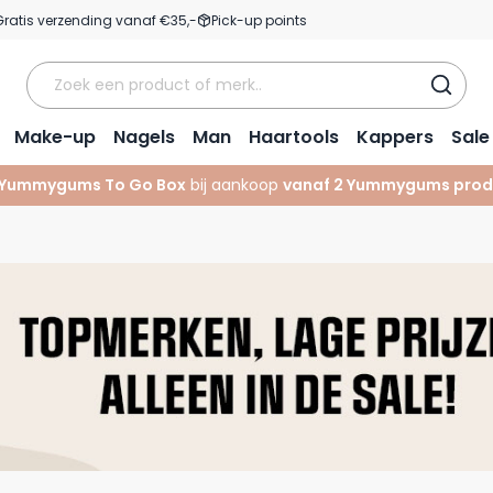
Gratis verzending vanaf €35,-
Pick-up points
Make-up
Nagels
Man
Haartools
Kappers
Sale
Yummygums To Go Box
bij aankoop
vanaf 2 Yummygums prod