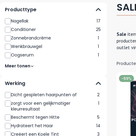
SAL
Producttype
Nagellak
17
Conditioner
25
Sale
item
Zonnebrandcrème
1
producten
Wenkbrauwgel
1
outlet vi
Oogserum
1
Product
Meer tonen
-59%
Werking
Dicht gespleten haarpunten af
2
zorgt voor een gelijkmatiger
1
kleurresultaat
Beschermt tegen Hitte
5
Hydrateert het Haar
14
Creëert een Koele Tint
3