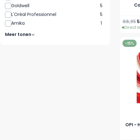
Co
Goldwell
5
L'Oréal Professionnel
5
Normale 
S
68,95
5
Amika
1
Direct 
Meer tonen
-15%
OPI - 