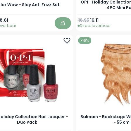
OPI - Holiday Collectio
lor Wow - Slay Anti Frizz Set
4PC Mini P
prijs
peciale prijs
Normale prijs
Speciale prijs
8,61
18,95
16,11
leverbaar
Direct leverbaar
In winkelwagen
-15%
Holiday Collection Nail Lacquer -
Balmain - Backstage W
Duo Pack
- 55 cm