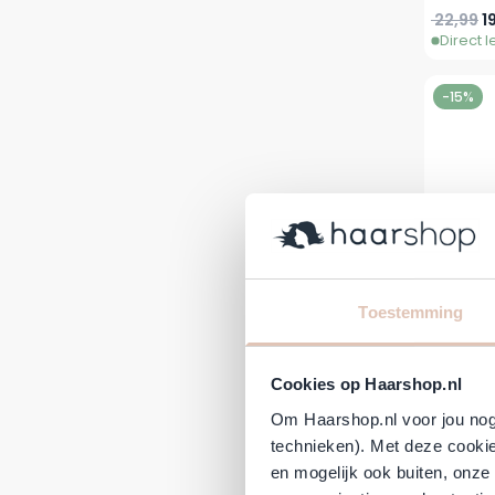
Normale 
Sp
22,99
1
Direct 
-15%
Toestemming
Amika
Cookies op Haarshop.nl
R
Om Haarshop.nl voor jou nog 
technieken). Met deze cookie
Normale 
S
30,00
2
Direct 
en mogelijk ook buiten, onze