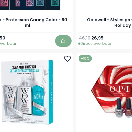
a - Profession Caring Color - 60
Goldwell - Stylesign
ml
Holiday
prijs
naf
Normale prijs
Speciale prijs
50
46,10
26,95
leverbaar
Direct leverbaar
In winkelwagen
-15%