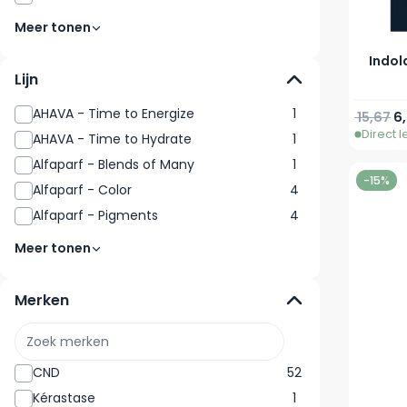
Meer tonen
Indol
Lijn
AHAVA - Time to Energize
1
Normale 
Va
15,67
6,
Direct 
AHAVA - Time to Hydrate
1
Alfaparf - Blends of Many
1
-15%
Alfaparf - Color
4
Alfaparf - Pigments
4
Meer tonen
Merken
CND
52
Kérastase
1