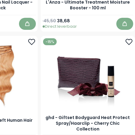
n Nail Lacquer -
L'Anza - Ultimate Treatment Moisture
ack
Booster - 100 ml
Normale prijs
Speciale prijs
45,50
38,68
Direct leverbaar
In winkelwagen
In w
-15%
ghd - Giftset Bodyguard Heat Protect
eft Human Hair
Spray/Haarclip - Cherry Chic
Collection