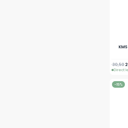
KMS 
Normale 
S
30,50
2
Direct 
-15%