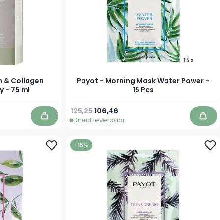
n & Collagen
Payot - Morning Mask Water Power -
y - 75 ml
15 Pcs
Normale prijs
Speciale prijs
125,25
106,46
Direct leverbaar
In winkelwagen
In w
-15%