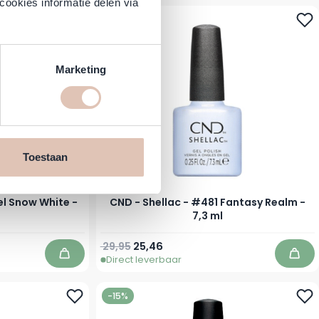
cookies informatie delen via
-15%
Marketing
Toestaan
el Snow White -
CND - Shellac - #481 Fantasy Realm -
7,3 ml
Normale prijs
Speciale prijs
29,95
25,46
Direct leverbaar
In winkelwagen
In w
-15%