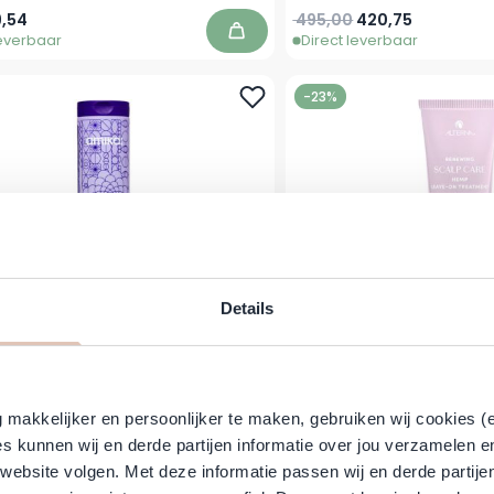
prijs
eciale prijs
Normale prijs
Vanaf
9,54
495,00
420,75
leverbaar
Direct leverbaar
In winkelwagen
-23%
Details
 - Bust Your Brass Cool Blonde
Alterna - Renewing S
epair Conditioner - 275 ml
Treatment - 
makkelijker en persoonlijker te maken, gebruiken wij cookies (
s kunnen wij en derde partijen informatie over jou verzamelen e
prijs
peciale prijs
Normale prijs
Speciale prijs
5,50
56,05
42,95
leverbaar
Direct leverbaar
In winkelwagen
 website volgen. Met deze informatie passen wij en derde partije