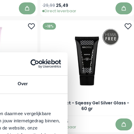
Normale prijs
Speciale prijs
29,99
25,49
Direct leverbaar
In winkelwagen
In w
-18%
Over
calp Leave-On
Nail Perfect - Sqeasy Gel Silver Glass -
74 ml
60 gr
en daarmee vergelijkbare
n jouw internetgedrag binnen,
Normale prijs
Speciale prijs
27,23
22,45
Direct leverbaar
In winkelwagen
In w
n de website, onze