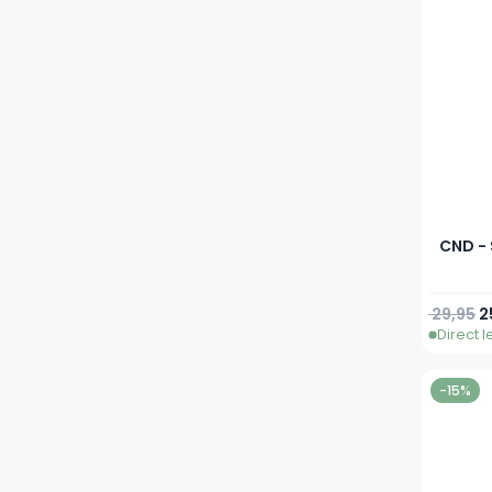
CND - 
Normale 
Sp
29,95
2
Direct 
-15%