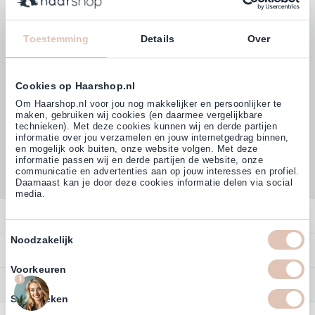
Klanten beoordelen ons met
4,77
Toestemming
Details
Over
(38.000+)
Cookies op Haarshop.nl
Om Haarshop.nl voor jou nog makkelijker en persoonlijker te
maken, gebruiken wij cookies (en daarmee vergelijkbare
technieken). Met deze cookies kunnen wij en derde partijen
informatie over jou verzamelen en jouw internetgedrag binnen,
en mogelijk ook buiten, onze website volgen. Met deze
informatie passen wij en derde partijen de website, onze
communicatie en advertenties aan op jouw interesses en profiel.
Daarnaast kan je door deze cookies informatie delen via social
media.
Contact
Toestemmingsselectie
Noodzakelijk
Overzicht
Profiteer direct van
5% extra
Bestellen
korting
op ons assortiment
Contact
Voorkeuren
Betalen
1
Service
Account
Statistieken
Email
Annuleren
Garantie