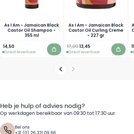
As I Am - Jamaican Black
As I Am - Jamaican Black
A
Castor Oil Shampoo -
Castor Oil Curling Creme
C
355 ml
- 227 gr
Normale prijs
Speciale prijs
14,50
17,00
13,45
1
Direct leverbaar
Direct leverbaar
inkelwagen
In winkelwagen
In win
Heb je hulp of advies nodig?
Op werkdagen bereikbaar van 09:30 tot 17:30 uur
Bel ons
+31 (0) 26 321 09 66