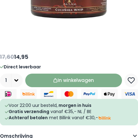
17,60
14,95
Direct leverbaar
Aantal
In winkelwagen
Voor 22:00 uur besteld,
morgen in huis
Gratis verzending
vanaf €35,- NL / BE
Achteraf betalen
met Billink vanaf €30,-
Omschrijving