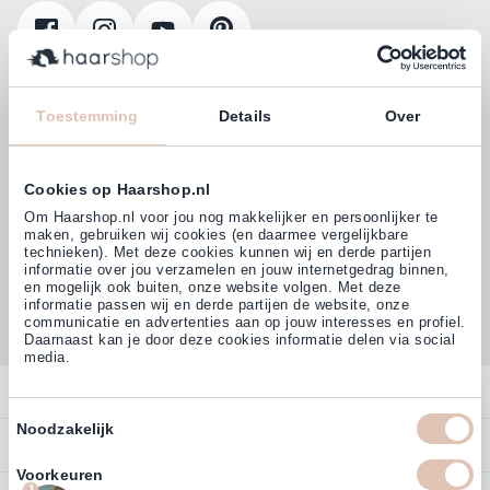
Klanten beoordelen ons met
4,77
Toestemming
Details
Over
(38.000+)
Cookies op Haarshop.nl
Om Haarshop.nl voor jou nog makkelijker en persoonlijker te
maken, gebruiken wij cookies (en daarmee vergelijkbare
technieken). Met deze cookies kunnen wij en derde partijen
informatie over jou verzamelen en jouw internetgedrag binnen,
en mogelijk ook buiten, onze website volgen. Met deze
informatie passen wij en derde partijen de website, onze
communicatie en advertenties aan op jouw interesses en profiel.
Daarnaast kan je door deze cookies informatie delen via social
media.
Contact
Toestemmingsselectie
Noodzakelijk
Overzicht
Profiteer direct van
5% extra
Bestellen
korting
op ons assortiment
Contact
Voorkeuren
Betalen
1