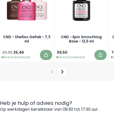
CND - Shellac Gellak - 7,3
CND - Epic Smoothing
ml
Base - 12,5 ml
Normale prijs
Vanaf
V
29,95
25,46
59,50
7
Direct leverbaar
Direct leverbaar
In winkelwagen
In win
Heb je hulp of advies nodig?
Op werkdagen bereikbaar van 09:30 tot 17:30 uur