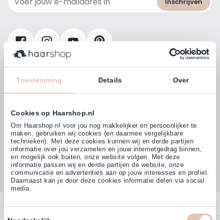
Inschrijven
Klanten beoordelen ons met
4,77
Toestemming
Details
Over
(38.000+)
Cookies op Haarshop.nl
Om Haarshop.nl voor jou nog makkelijker en persoonlijker te
maken, gebruiken wij cookies (en daarmee vergelijkbare
technieken). Met deze cookies kunnen wij en derde partijen
informatie over jou verzamelen en jouw internetgedrag binnen,
en mogelijk ook buiten, onze website volgen. Met deze
informatie passen wij en derde partijen de website, onze
communicatie en advertenties aan op jouw interesses en profiel.
Daarnaast kan je door deze cookies informatie delen via social
media.
Contact
Toestemmingsselectie