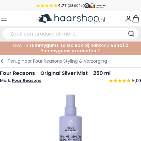
4,77
(38.000+)
Ga naar de inhoud
Voor 22:00 uur besteld, morgen in huis*
View
Gratis verzending vanaf €35,-
Pick-up points
GRATIS
Yummygums To Go Box
bij aankoop
vanaf 2
Service & Contact
Yummygums producten
>
Verzorging
Gezichtsverzorging
Wenkbrauwen
Nagelproducten
Haarproducten
Elektrisch
In de Salon
Terug naar
Four Reasons Styling & Verzorging
Haarstyling
Lichaamsverzorging
Ogen
Nagel Accessoires
Scheerproducten
Scheren
Knippen
Four Reasons - Original Silver Mist - 250 ml
Merk:
Four Reasons
Haarkleuringen
Tanning
Lippen
Baardproducten
Knipbenodigdheden
Kleuren
Haarmode
Oogverzorging
Accessoires
Permanenten
Haar verlengen
Supplementen
Gezicht
Baby & Kind