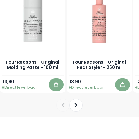
Four Reasons - Original
Four Reasons - Original
Molding Paste - 100 ml
Heat Styler - 250 ml
13,90
13,90
1
Direct leverbaar
Direct leverbaar
In winkelwagen
In win