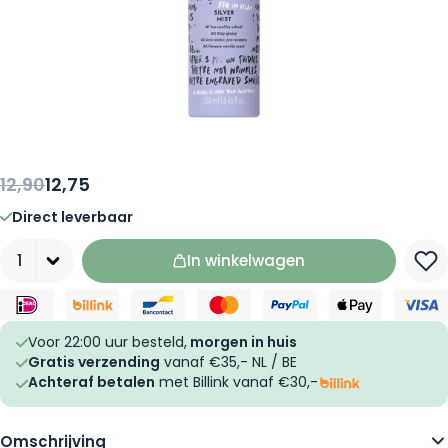
12,90
12,75
Direct leverbaar
Aantal
In winkelwagen
Voor 22:00 uur besteld,
morgen in huis
Gratis verzending
vanaf €35,- NL / BE
Achteraf betalen
met Billink vanaf €30,-
Omschrijving