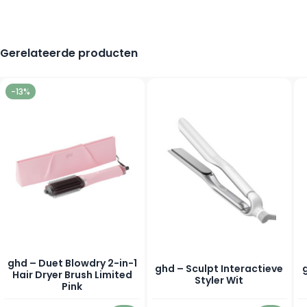
Gerelateerde producten
Navigating through the elements of the carousel is possible using
Press to skip carousel
Press to go to carousel navigation
-13%
ghd – Duet Blowdry 2-in-1
ghd – Sculpt Interactieve
Hair Dryer Brush Limited
Styler Wit
Pink