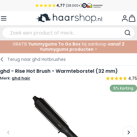
Ga naar de inhoud
4,77
(38.000+)
Voor 22:00 uur besteld, morgen in huis*
View
Gratis verzending vanaf €35,-
Pick-up points
GRATIS
Yummygums To Go Box
bij aankoop
vanaf 2
Service & Contact
Yummygums producten
>
Verzorging
Gezichtsverzorging
Wenkbrauwen
Nagelproducten
Haarproducten
Elektrisch
In de Salon
Terug naar
ghd Hotbrushes
Haarstyling
Lichaamsverzorging
Ogen
Nagel Accessoires
Scheerproducten
Scheren
Knippen
ghd - Rise Hot Brush - Warmteborstel (32 mm)
Merk:
ghd hair
Haarkleuringen
Tanning
Lippen
Baardproducten
Knipbenodigdheden
Kleuren
5% Korting
Haarmode
Oogverzorging
Accessoires
Permanenten
Haar verlengen
Supplementen
Gezicht
Baby & Kind