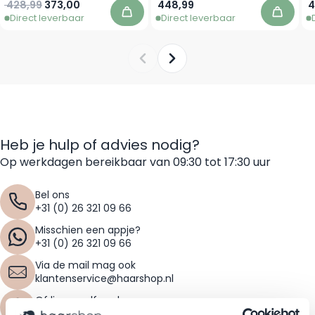
Normale prijs
Speciale prijs
428,99
373,00
448,99
4
Direct leverbaar
Direct leverbaar
In winkelwagen
In win
Heb je hulp of advies nodig?
Op werkdagen bereikbaar van 09:30 tot 17:30 uur
Bel ons
+31 (0) 26 321 09 66
Misschien een appje?
+31 (0) 26 321 09 66
Via de mail mag ook
klantenservice@haarshop.nl
Of liever zelf zoeken
Bekijk de veelgestelde vragen