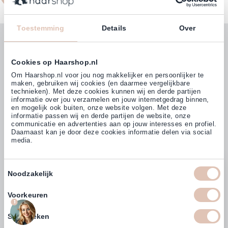
Toestemming
Details
Over
Blijf op de hoogte met onze nieuwsbrief!
Ontvang wekelijks de beste kortingsacties, tips en nieuws
Cookies op Haarshop.nl
rechtstreeks in jou e-mailbox.
Om Haarshop.nl voor jou nog makkelijker en persoonlijker te
maken, gebruiken wij cookies (en daarmee vergelijkbare
E-mailadres
technieken). Met deze cookies kunnen wij en derde partijen
Inschrijven
informatie over jou verzamelen en jouw internetgedrag binnen,
en mogelijk ook buiten, onze website volgen. Met deze
informatie passen wij en derde partijen de website, onze
communicatie en advertenties aan op jouw interesses en profiel.
Daarnaast kan je door deze cookies informatie delen via social
media.
Toestemmingsselectie
Klanten beoordelen ons met
Noodzakelijk
Profiteer direct van
5% extra
4,77
(38.000+)
korting
op ons assortiment
Voorkeuren
1
Statistieken
Email