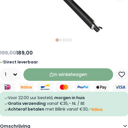
Slide
Slide
Slide
0
Slide
1
Slide
2
3
4
199,00
189,00
Direct leverbaar
Aantal
In winkelwagen
Voor 22:00 uur besteld,
morgen in huis
Gratis verzending
vanaf €35,- NL / BE
Achteraf betalen
met Billink vanaf €30,-
Omschrijving