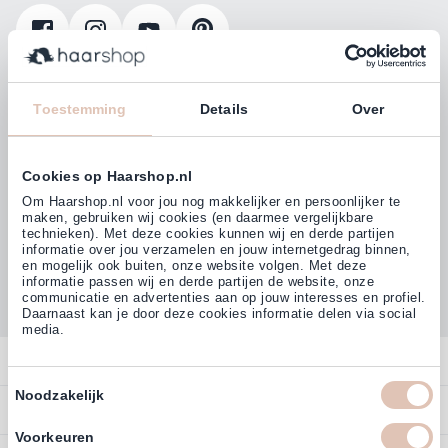
Klanten beoordelen ons met
4,77
Toestemming
Details
Over
(38.000+)
Cookies op Haarshop.nl
Om Haarshop.nl voor jou nog makkelijker en persoonlijker te
maken, gebruiken wij cookies (en daarmee vergelijkbare
technieken). Met deze cookies kunnen wij en derde partijen
informatie over jou verzamelen en jouw internetgedrag binnen,
en mogelijk ook buiten, onze website volgen. Met deze
informatie passen wij en derde partijen de website, onze
communicatie en advertenties aan op jouw interesses en profiel.
Daarnaast kan je door deze cookies informatie delen via social
media.
Contact
Toestemmingsselectie
Noodzakelijk
Overzicht
Bestellen
Contact
Voorkeuren