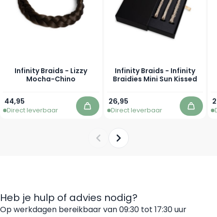
Infinity Braids - Lizzy
Infinity Braids - Infinity
Mocha-Chino
Braidies Mini Sun Kissed
44,95
26,95
2
Direct leverbaar
Direct leverbaar
In winkelwagen
In win
Heb je hulp of advies nodig?
Op werkdagen bereikbaar van 09:30 tot 17:30 uur