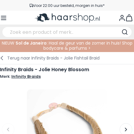
Ga naar de inhoud
Voor 22:00 uur besteld, morgen in huis*
Gratis verzending vanaf €35,-
View
Pick-up points
Service & Contact
NIEUW
Sol de Janeiro
: Haal de geur van de zomer in huis! Shop
bodycare & parfums >
Verzorging
Gezichtsverzorging
Wenkbrauwen
Nagelproducten
Haarproducten
Elektrisch
In de Salon
Terug naar
Infinity Braids - Jolie Fishtail Braid
Haarstyling
Lichaamsverzorging
Ogen
Nagel Accessoires
Scheerproducten
Scheren
Knippen
Infinity Braids - Jolie Honey Blossom
Merk:
Infinity Braids
Haarkleuringen
Tanning
Lippen
Baardproducten
Knipbenodigdheden
Kleuren
Haarmode
Oogverzorging
Accessoires
Permanenten
Haar verlengen
Supplementen
Gezicht
Baby & Kind