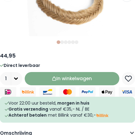
Slide
Slide
Slide
0
Slide
1
Slide
2
Slide
3
4
5
44,95
Direct leverbaar
Aantal
In winkelwagen
Voor 22:00 uur besteld,
morgen in huis
Gratis verzending
vanaf €35,- NL / BE
Achteraf betalen
met Billink vanaf €30,-
Omschrijving