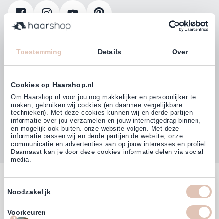
Klanten beoordelen ons met
4,77
Toestemming
Details
Over
(38.000+)
Cookies op Haarshop.nl
Om Haarshop.nl voor jou nog makkelijker en persoonlijker te
maken, gebruiken wij cookies (en daarmee vergelijkbare
technieken). Met deze cookies kunnen wij en derde partijen
informatie over jou verzamelen en jouw internetgedrag binnen,
en mogelijk ook buiten, onze website volgen. Met deze
informatie passen wij en derde partijen de website, onze
communicatie en advertenties aan op jouw interesses en profiel.
Daarnaast kan je door deze cookies informatie delen via social
media.
Contact
Toestemmingsselectie
Noodzakelijk
Overzicht
Profiteer direct van
5% extra
Bestellen
korting
op ons assortiment
Contact
Voorkeuren
Betalen
1