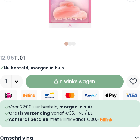
Slide
Slide
Slide
0
1
2
12,95
11,01
Nu besteld, morgen in huis
Aantal
In winkelwagen
Voor 22:00 uur besteld,
morgen in huis
Gratis verzending
vanaf €35,- NL / BE
Achteraf betalen
met Billink vanaf €30,-
Omschrijving