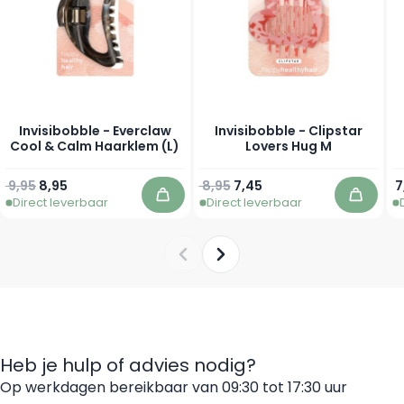
Invisibobble - Everclaw
Invisibobble - Clipstar
Cool & Calm Haarklem (L)
Lovers Hug M
Normale prijs
Speciale prijs
Normale prijs
Speciale prijs
9,95
8,95
8,95
7,45
7
Direct leverbaar
Direct leverbaar
In winkelwagen
In win
Heb je hulp of advies nodig?
Op werkdagen bereikbaar van 09:30 tot 17:30 uur