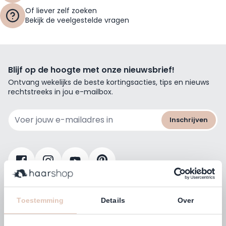
Of liever zelf zoeken
Bekijk de veelgestelde vragen
Blijf op de hoogte met onze nieuwsbrief!
Ontvang wekelijks de beste kortingsacties, tips en nieuws
rechtstreeks in jou e-mailbox.
E-mailadres
Inschrijven
Klanten beoordelen ons met
4,77
Toestemming
Details
Over
(38.000+)