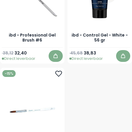
ibd - Professional Gel
ibd - Control Gel - White -
Brush #6
56 gr
Normale prijs
Speciale prijs
Normale prijs
Speciale prijs
38,12
32,40
45,68
38,83
Direct leverbaar
Direct leverbaar
In winkelwagen
In 
-15%