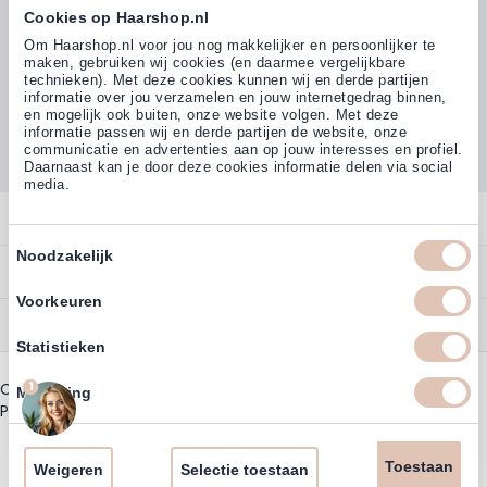
Cookies op Haarshop.nl
Om Haarshop.nl voor jou nog makkelijker en persoonlijker te
maken, gebruiken wij cookies (en daarmee vergelijkbare
technieken). Met deze cookies kunnen wij en derde partijen
informatie over jou verzamelen en jouw internetgedrag binnen,
en mogelijk ook buiten, onze website volgen. Met deze
informatie passen wij en derde partijen de website, onze
communicatie en advertenties aan op jouw interesses en profiel.
Daarnaast kan je door deze cookies informatie delen via social
media.
Contact
Toestemmingsselectie
Noodzakelijk
Overzicht
Bestellen
Profiteer direct van
5% extra
korting
op ons assortiment
Contact
Voorkeuren
Betalen
Service
Account
Statistieken
Email
Annuleren
Garantie
Zakelijk Account
1
Copyright © 2003 - 2026 - Haarshop.nl
Bezorgen
Marketing
Assortiment
Privacy beleid
|
Algemene Voorwaarden
Bestellen
Retourneren
Inschrijven
Nieuwsbrief & Kortingscode
Uitzonderingen acties
Toestaan
Omruilen
Weigeren
Selectie toestaan
Cookie Overzicht