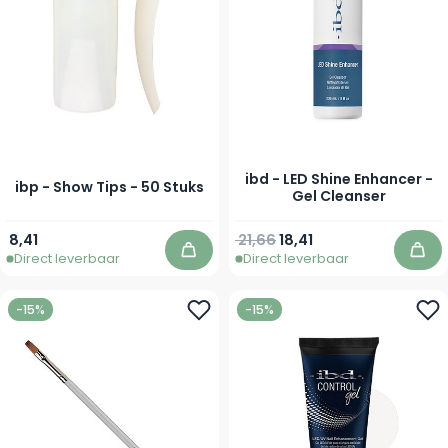
ibd - LED Shine Enhancer -
ibp - Show Tips - 50 Stuks
Gel Cleanser
Normale prijs
Vanaf
8,41
21,66
18,41
Direct leverbaar
Direct leverbaar
In winkelwagen
In 
-15%
-15%