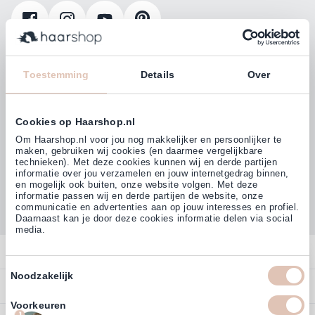
Klanten beoordelen ons met
4,77
Toestemming
Details
Over
(38.000+)
Cookies op Haarshop.nl
Om Haarshop.nl voor jou nog makkelijker en persoonlijker te
maken, gebruiken wij cookies (en daarmee vergelijkbare
technieken). Met deze cookies kunnen wij en derde partijen
informatie over jou verzamelen en jouw internetgedrag binnen,
en mogelijk ook buiten, onze website volgen. Met deze
informatie passen wij en derde partijen de website, onze
communicatie en advertenties aan op jouw interesses en profiel.
Daarnaast kan je door deze cookies informatie delen via social
media.
Contact
Toestemmingsselectie
Noodzakelijk
Overzicht
Profiteer direct van
5% extra
Bestellen
korting
op ons assortiment
Contact
Voorkeuren
Betalen
1