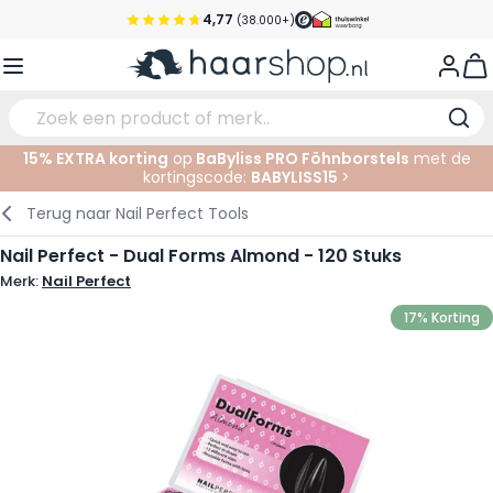
Ga naar de inhoud
4,77
(38.000+)
Voor 22:00 uur besteld, morgen in huis*
View
Gratis verzending vanaf €35,-
Pick-up points
15% EXTRA korting
op
BaByliss PRO Föhnborstels
met de
Service & Contact
kortingscode:
BABYLISS15
>
Verzorging
Gezichtsverzorging
Wenkbrauwen
Nagelproducten
Haarproducten
Elektrisch
In de Salon
Terug naar
Nail Perfect Tools
Haarstyling
Lichaamsverzorging
Ogen
Nagel Accessoires
Scheerproducten
Scheren
Knippen
Nail Perfect - Dual Forms Almond - 120 Stuks
Merk:
Nail Perfect
Haarkleuringen
Tanning
Lippen
Baardproducten
Knipbenodigdheden
Kleuren
17% Korting
Haarmode
Oogverzorging
Accessoires
Permanenten
Haar verlengen
Supplementen
Gezicht
Baby & Kind