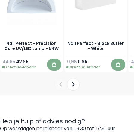
Nail Perfect - Precision
Nail Perfect - Block Buffer
Cure UV/LED Lamp - 54W
- White
Normale prijs
Speciale prijs
Normale prijs
Speciale prijs
N
44,95
42,95
0,98
0,95
4
Direct leverbaar
Direct leverbaar
In winkelwagen
In win
Heb je hulp of advies nodig?
Op werkdagen bereikbaar van 09:30 tot 17:30 uur