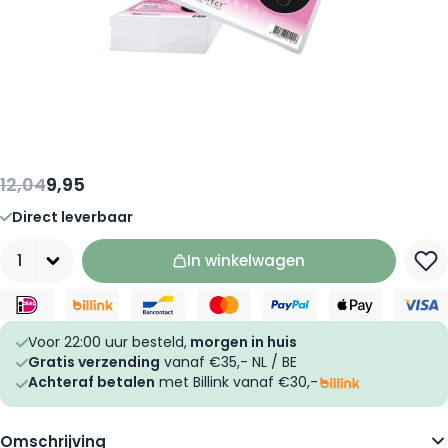
12,04
9,95
Direct leverbaar
Aantal
In winkelwagen
Voor 22:00 uur besteld,
morgen in huis
Gratis verzending
vanaf €35,- NL / BE
Achteraf betalen
met Billink vanaf €30,-
Omschrijving