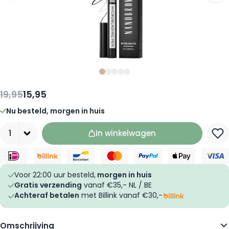
Slide
Slide
Slide
0
Slide
1
Slide
2
3
4
19,95
15,95
Nu besteld, morgen in huis
Aantal
In winkelwagen
Voor 22:00 uur besteld,
morgen in huis
Gratis verzending
vanaf €35,- NL / BE
Achteraf betalen
met Billink vanaf €30,-
Omschrijving