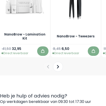
NanoBrow - Lamination
NanoBrow - Tweezers
Kit
Normale prijs
Speciale prijs
Normale prijs
Speciale prijs
N
41,50
32,95
8,45
6,50
1
Direct leverbaar
Direct leverbaar
In winkelwagen
In win
Heb je hulp of advies nodig?
Op werkdagen bereikbaar van 09:30 tot 17:30 uur