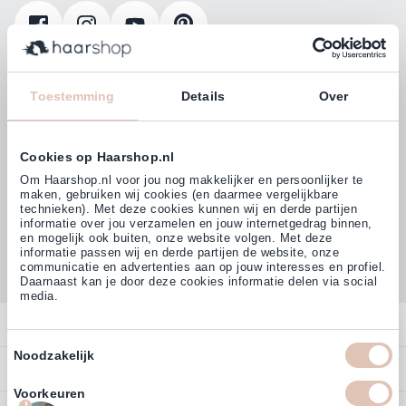
Klanten beoordelen ons met
4,77
Toestemming
Details
Over
(38.000+)
Cookies op Haarshop.nl
Om Haarshop.nl voor jou nog makkelijker en persoonlijker te
maken, gebruiken wij cookies (en daarmee vergelijkbare
technieken). Met deze cookies kunnen wij en derde partijen
informatie over jou verzamelen en jouw internetgedrag binnen,
en mogelijk ook buiten, onze website volgen. Met deze
informatie passen wij en derde partijen de website, onze
communicatie en advertenties aan op jouw interesses en profiel.
Daarnaast kan je door deze cookies informatie delen via social
media.
Contact
Toestemmingsselectie
Noodzakelijk
Overzicht
Profiteer direct van
5% extra
Bestellen
korting
op ons assortiment
Contact
Voorkeuren
Betalen
1