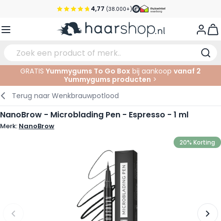
Ga naar de inhoud
4,77
(38.000+)
Voor 22:00 uur besteld, morgen in huis*
View
Gratis verzending vanaf €35,-
Pick-up points
GRATIS
Yummygums To Go Box
bij aankoop
vanaf 2
Yummygums producten
>
Service & Contact
Verzorging
Gezichtsverzorging
Wenkbrauwen
Nagelproducten
Haarproducten
Elektrisch
In de Salon
Terug naar
Wenkbrauwpotlood
Haarstyling
Lichaamsverzorging
Ogen
Nagel Accessoires
Scheerproducten
Scheren
Knippen
NanoBrow - Microblading Pen - Espresso - 1 ml
Merk:
NanoBrow
Haarkleuringen
Tanning
Lippen
Baardproducten
Knipbenodigdheden
Kleuren
20% Korting
Haarmode
Oogverzorging
Accessoires
Permanenten
Haar verlengen
Supplementen
Gezicht
Baby & Kind