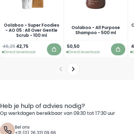
Oolaboo - Super Foodies
O
Oolaboo - All Purpose
- AO 05 : All Over Gentle
Shampoo - 500 ml
Scrub - 100 ml
Normale prijs
Speciale prijs
46,25
42,75
50,50
4
Direct leverbaar
Direct leverbaar
In winkelwagen
In win
Heb je hulp of advies nodig?
Op werkdagen bereikbaar van 09:30 tot 17:30 uur
Bel ons
+31 (0) 26 321 09 66