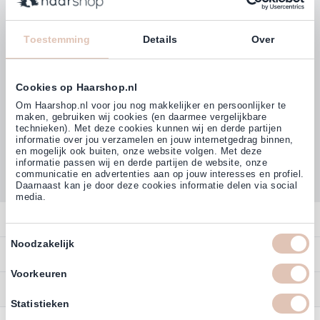
Klanten beoordelen ons met
4,77
Toestemming
Details
Over
(38.000+)
Cookies op Haarshop.nl
Om Haarshop.nl voor jou nog makkelijker en persoonlijker te
maken, gebruiken wij cookies (en daarmee vergelijkbare
technieken). Met deze cookies kunnen wij en derde partijen
informatie over jou verzamelen en jouw internetgedrag binnen,
en mogelijk ook buiten, onze website volgen. Met deze
informatie passen wij en derde partijen de website, onze
communicatie en advertenties aan op jouw interesses en profiel.
Daarnaast kan je door deze cookies informatie delen via social
media.
Contact
Toestemmingsselectie
Noodzakelijk
Overzicht
Bestellen
Contact
Voorkeuren
Betalen
Service
Account
Statistieken
Annuleren
Garantie