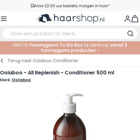
Ga naar de inhoud
Voor 22:00 uur besteld, morgen in huis*
Gratis verzending vanaf €35,-
View
Pick-up points
Service & Contact
GRATIS
Yummygums To Go Box
bij aankoop
vanaf 2
Yummygums producten
>
Verzorging
Gezichtsverzorging
Wenkbrauwen
Nagelproducten
Haarproducten
Elektrisch
In de Salon
Terug naar
Oolaboo Conditioner
Haarstyling
Lichaamsverzorging
Ogen
Nagel Accessoires
Scheerproducten
Scheren
Knippen
Oolaboo - All Replenish - Conditioner 500 ml
Merk:
Oolaboo
Haarkleuringen
Tanning
Lippen
Baardproducten
Knipbenodigdheden
Kleuren
Haarmode
Oogverzorging
Accessoires
Permanenten
Haar verlengen
Supplementen
Gezicht
Baby & Kind