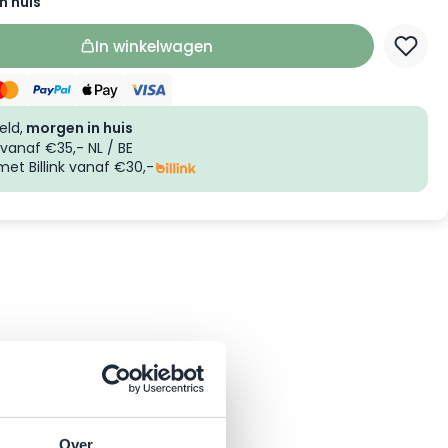
n huis
In winkelwagen
eld,
morgen in huis
vanaf €35,- NL / BE
et Billink vanaf €30,-
Over