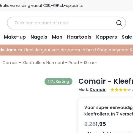
Gratis verzending vanaf €35,-
Pick-up points
Make-up
Nagels
Man
Haartools
Kappers
Sale
 de Janeiro
: Haal de geur van de zomer in huis! Shop bodycare 
Comair - Kleefrollers Normaal - Rood - 13 mm
Comair - Kleef
14% Korting
Merk:
Comair
Voor super eenvoudig 
kleefrollers. In 7 vers
2,26
1,95