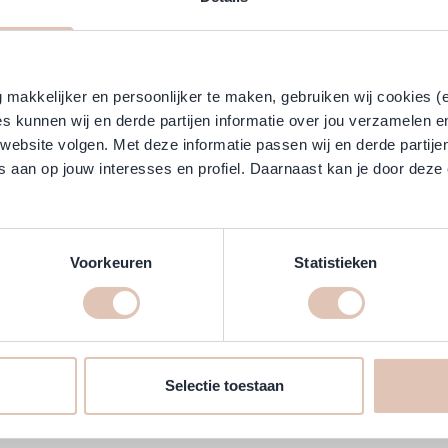
Klantreviews
 brengen voor als je krullend of golvend haar wilt.
makkelijker en persoonlijker te maken, gebruiken wij cookies (
hun eigen vrolijke kleuren.
s kunnen wij en derde partijen informatie over jou verzamelen e
pakt per 6 stuks.
 website volgen. Met deze informatie passen wij en derde partije
 aan op jouw interesses en profiel. Daarnaast kan je door deze 
 kleefrollers!
bandrollers.
Voorkeuren
Statistieken
Selectie toestaan