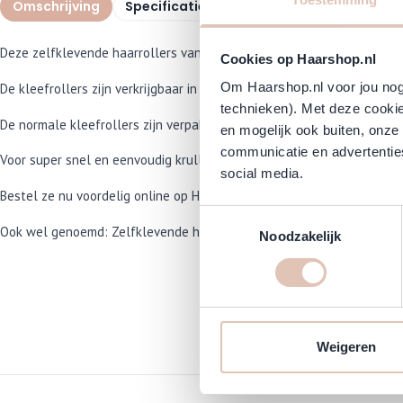
Omschrijving
Specificaties
Veelgestelde vragen
Deze zelfklevende haarrollers van Comair zijn super eenvoudig aan te
Cookies op Haarshop.nl
Om Haarshop.nl voor jou nog 
De kleefrollers zijn verkrijgbaar in 7 verschillende diameters met elk 
technieken). Met deze cookie
De normale kleefrollers zijn verpakt per 12 stuks, de Jumbo's zijn ver
en mogelijk ook buiten, onze
communicatie en advertenties
Voor super snel en eenvoudig krullen of golvend haar ga je voor deze
social media.
Bestel ze nu voordelig online op Haarshop.nl!
Toestemmingsselectie
Ook wel genoemd: Zelfklevende haarrollers, velcro rollers en klitten
Noodzakelijk
Weigeren