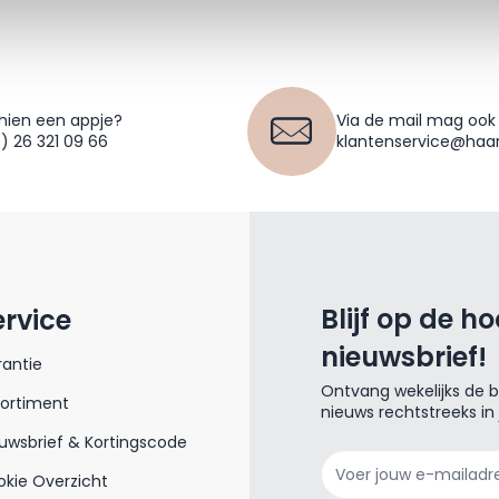
hien een appje?
Via de mail mag ook
0) 26 321 09 66
klantenservice@haar
Blijf op de h
ervice
nieuwsbrief!
antie
Ontvang wekelijks de be
sortiment
nieuws rechtstreeks in
uwsbrief & Kortingscode
E-mailadres
kie Overzicht