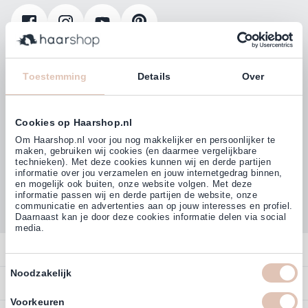
Klanten beoordelen ons met
4,77
Toestemming
Details
Over
(38.000+)
Cookies op Haarshop.nl
Om Haarshop.nl voor jou nog makkelijker en persoonlijker te
maken, gebruiken wij cookies (en daarmee vergelijkbare
technieken). Met deze cookies kunnen wij en derde partijen
informatie over jou verzamelen en jouw internetgedrag binnen,
en mogelijk ook buiten, onze website volgen. Met deze
informatie passen wij en derde partijen de website, onze
communicatie en advertenties aan op jouw interesses en profiel.
Daarnaast kan je door deze cookies informatie delen via social
media.
Contact
Toestemmingsselectie
Noodzakelijk
Overzicht
Bestellen
Contact
Voorkeuren