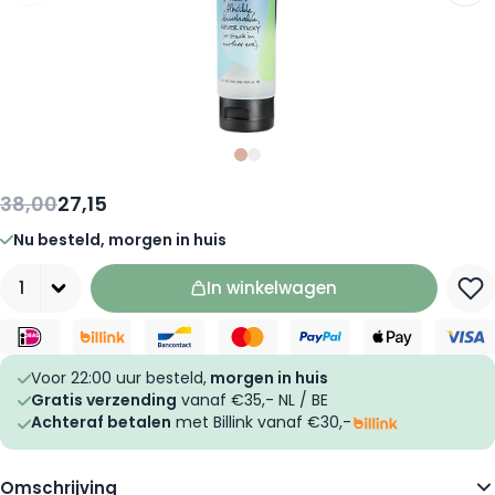
Slide
Slide
0
1
38,00
27,15
Nu besteld, morgen in huis
Aantal
In winkelwagen
Voor 22:00 uur besteld,
morgen in huis
Gratis verzending
vanaf €35,- NL / BE
Achteraf betalen
met Billink vanaf €30,-
Omschrijving