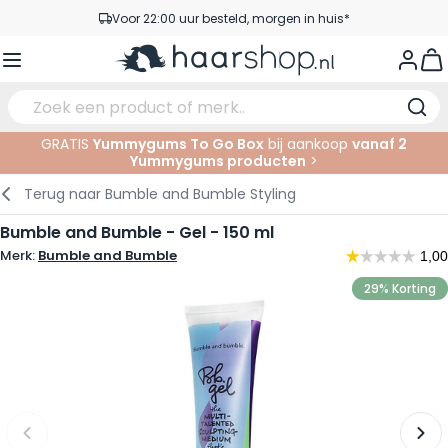
Ga naar de inhoud
Voor 22:00 uur besteld, morgen in huis*
Gratis verzending vanaf €35,-
View
Pick-up points
Service & Contact
GRATIS
Yummygums To Go Box
bij aankoop
vanaf 2
Yummygums producten
>
Verzorging
Gezichtsverzorging
Wenkbrauwen
Nagelproducten
Haarproducten
Elektrisch
In de Salon
Terug naar
Bumble and Bumble Styling
Haarstyling
Lichaamsverzorging
Ogen
Nagel Accessoires
Scheerproducten
Scheren
Knippen
Bumble and Bumble - Gel - 150 ml
Merk:
Bumble and Bumble
Haarkleuringen
Tanning
Lippen
Baardproducten
Knipbenodigdheden
Kleuren
29% Korting
Haarmode
Oogverzorging
Accessoires
Permanenten
Haar verlengen
Supplementen
Gezicht
Baby & Kind