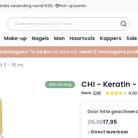
Gratis verzending vanaf €35,-
Pick-up points
Make-up
Nagels
Man
Haartools
Kappers
Sale
Yummygums To Go Box
bij aankoop
vanaf 2 Yummygums prod
X 5 - 115 ml
CHI - Keratin -
49% Korting
Merk:
CHI
Door hitte geactiveer
35,30
17,95
Direct leverbaar