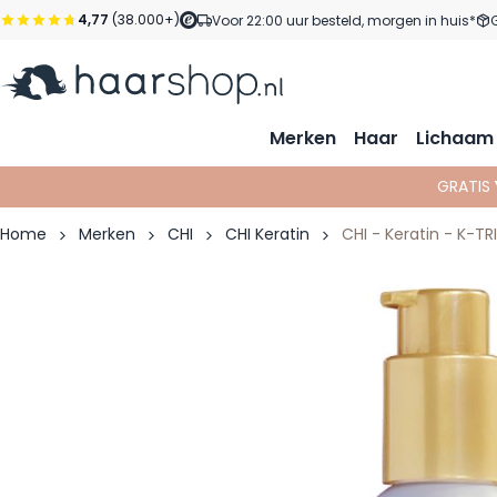
Ga naar de inhoud
4,77
(38.000+)
Voor 22:00 uur besteld, morgen in huis*
Merken
Haar
Lichaam
GRATIS
Home
Merken
CHI
CHI Keratin
CHI - Keratin - K-TRI