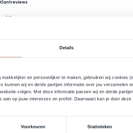
Klantreviews
maakt!
r een langere tijd. En dus niet elke dag voor de spiegel wil staan om
ent', ofwel een verzorgende behandeling die wordt geactiveerd door d
Details
iste hoeveelheid vocht in je haar blijft én dat overmatig vocht door 
makkelijker en persoonlijker te maken, gebruiken wij cookies (
s kunnen wij en derde partijen informatie over jou verzamelen e
, genaamd Keratrix. Dit speciale ingrediënt met hoofdzakelijk keratin
 website volgen. Met deze informatie passen wij en derde partije
 aan op jouw interesses en profiel. Daarnaast kan je door deze 
iefst 5 dagen!
Voorkeuren
Statistieken
rmal active smoothing treatment spoedig bij je thuis komt!