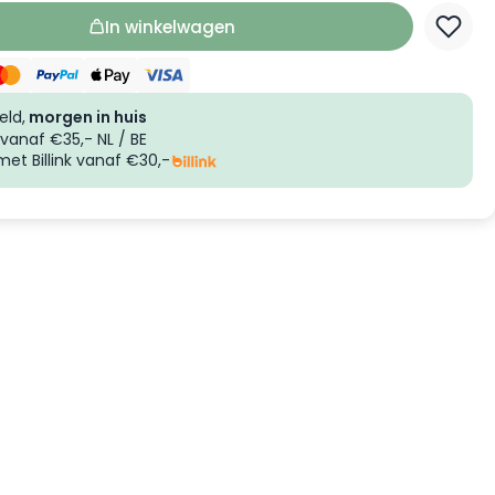
In winkelwagen
eld,
morgen in huis
vanaf €35,- NL / BE
et Billink vanaf €30,-