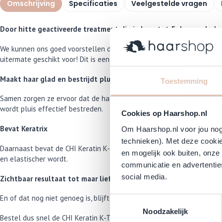
Omschrijving
Specificaties
Veelgestelde vragen
Door hitte geactiveerde treatment die je haar tot 5 dagen glad 
We kunnen ons goed voorstellen dat je je haar pluisvrij wil maken voo
uitermate geschikt voor! Dit is een 'thermal active smoothing treatm
Maakt haar glad en bestrijdt pluis
Toestemming
Samen zorgen ze ervoor dat de haarschacht wordt gesloten, zodat de ju
wordt pluis effectief bestreden.
Cookies op Haarshop.nl
Bevat Keratrix
Om Haarshop.nl voor jou nog 
technieken). Met deze cookie
Daarnaast bevat de CHI Keratin K-TRIX 5 het unieke ingrediënt van CHI
en mogelijk ook buiten, onze
en elastischer wordt.
communicatie en advertenties
social media.
Zichtbaar resultaat tot maar liefst 5 dagen!
En of dat nog niet genoeg is, blijft het resultaat zichtbaar tot maar l
Toestemmingsselectie
Noodzakelijk
Bestel dus snel de CHI Keratin K-TRIX 5, dan zorgen wij dat deze the