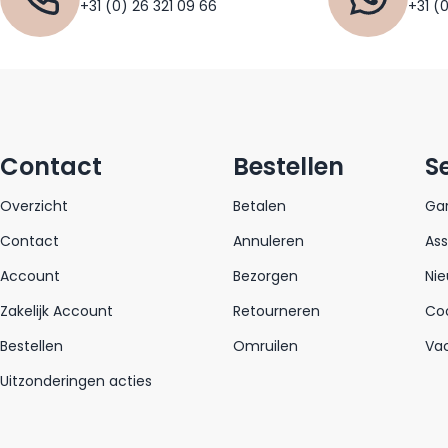
+31 (0) 26 321 09 66
+31 (
Contact
Bestellen
S
Overzicht
Betalen
Gar
Contact
Annuleren
As
Account
Bezorgen
Nie
Zakelijk Account
Retourneren
Coo
Bestellen
Omruilen
Va
Uitzonderingen acties