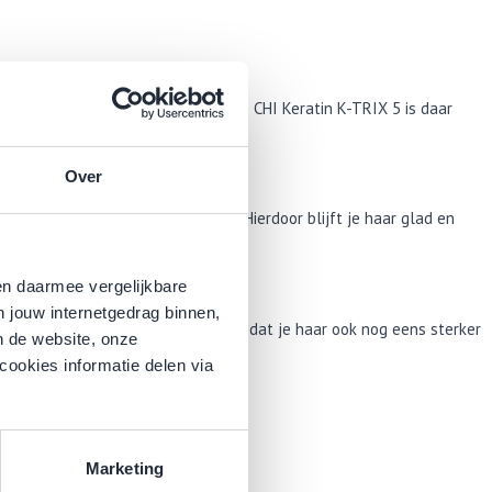
 een gladde coupe te realiseren. De CHI Keratin K-TRIX 5 is daar
e warmte van een stylingtool.
Over
buitenaf niet kan binnendringen. Hierdoor blijft je haar glad en
en daarmee vergelijkbare
n jouw internetgedrag binnen,
e verrijkt je haar met proteïnen, zodat je haar ook nog eens sterker
n de website, onze
cookies informatie delen via
Marketing