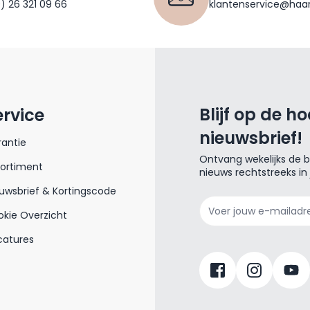
0) 26 321 09 66
klantenservice@haar
Blijf op de h
ervice
nieuwsbrief!
antie
Ontvang wekelijks de be
sortiment
nieuws rechtstreeks in
uwsbrief & Kortingscode
E-mailadres
kie Overzicht
catures