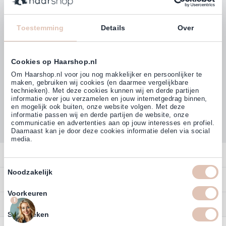
Klanten beoordelen ons met
4,77
Toestemming
Details
Over
(38.000+)
Cookies op Haarshop.nl
Om Haarshop.nl voor jou nog makkelijker en persoonlijker te
maken, gebruiken wij cookies (en daarmee vergelijkbare
technieken). Met deze cookies kunnen wij en derde partijen
informatie over jou verzamelen en jouw internetgedrag binnen,
en mogelijk ook buiten, onze website volgen. Met deze
informatie passen wij en derde partijen de website, onze
communicatie en advertenties aan op jouw interesses en profiel.
Daarnaast kan je door deze cookies informatie delen via social
media.
Contact
Toestemmingsselectie
Noodzakelijk
Overzicht
Bestellen
Contact
Voorkeuren
Betalen
1
Service
Account
Statistieken
Annuleren
Garantie