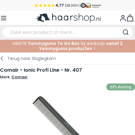
Ga naar de inhoud
4,77
(38.000+)
Voor 22:00 uur besteld, morgen in huis*
View
Gratis verzending vanaf €35,-
Pick-up points
GRATIS
Yummygums To Go Box
bij aankoop
vanaf 2
Service & Contact
Yummygums producten
>
Verzorging
Gezichtsverzorging
Wenkbrauwen
Nagelproducten
Haarproducten
Elektrisch
In de Salon
Terug naar
Slaglegkam
Haarstyling
Lichaamsverzorging
Ogen
Nagel Accessoires
Scheerproducten
Scheren
Knippen
Comair - Ionic Profi Line - Nr. 407
Merk:
Comair
Haarkleuringen
Tanning
Lippen
Baardproducten
Knipbenodigdheden
Kleuren
23% Korting
Haarmode
Oogverzorging
Accessoires
Permanenten
Haar verlengen
Supplementen
Gezicht
Baby & Kind