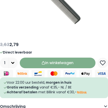
3,63
2,79
Direct leverbaar
Aantal
In winkelwagen
Voor 22:00 uur besteld,
morgen in huis
Gratis verzending
vanaf €35,- NL / BE
Achteraf betalen
met Billink vanaf €30,-
Omschrijving