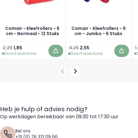
Comair - Kleefrollers - 6
Comair - Kleefrollers - 6
cm - Normaal - 12 Stuks
cm - Jumbo - 6 Stuks
Normale prijs
Vanaf
Normale prijs
Vanaf
N
2,26
1,85
4,25
2,55
1
Direct leverbaar
Direct leverbaar
In winkelwagen
In win
Heb je hulp of advies nodig?
Op werkdagen bereikbaar van 09:30 tot 17:30 uur
Bel ons
+31 (0) 26 321 09 66