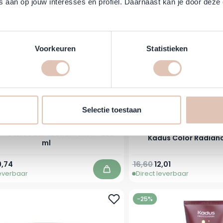
 aan op jouw interesses en profiel. Daarnaast kan je door deze 
-28%
Voorkeuren
Statistieken
Selectie toestaan
- Velvet Oil - Conditioner - 250
Kadus Color Radia
ml
prijs
eciale prijs
Normale prijs
Vanaf
9,74
16,60
12,01
leverbaar
Direct leverbaar
In winkelwagen
-25%