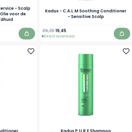
Service - Scalp
Kadus - C.A.L.M Soothing Conditioner
 Olie voor de
- Sensitive Scalp
fdhuid
Normale prijs
Vanaf
26,35
19,45
Direct leverbaar
In winkelwagen
In w
nditioner
Kadus P.U.R.E Shampoo