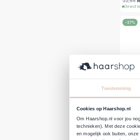
Normale 
V
22,65
1
Direct 
-27%
Toestemming
Kadus 
Cookies op Haarshop.nl
Om Haarshop.nl voor jou nog 
Normale 
Sp
16,20
11
technieken). Met deze cookie
Direct 
en mogelijk ook buiten, onze