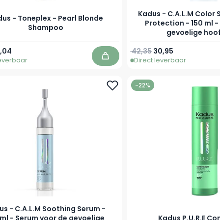
Kadus - C.A.L.M Color 
us - Toneplex - Pearl Blonde
Protection - 150 ml -
Shampoo
gevoelige hoo
prijs
anaf
Normale prijs
Speciale prijs
,04
42,35
30,95
leverbaar
Direct leverbaar
In winkelwagen
-22%
us - C.A.L.M Soothing Serum -
ml - Serum voor de gevoelige
Kadus P.U.R.E Co