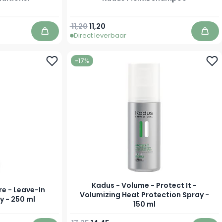
Normale prijs
Vanaf
11,20
11,20
Direct leverbaar
In winkelwagen
In w
-17%
Kadus - Volume - Protect It -
e - Leave-In
Volumizing Heat Protection Spray -
y - 250 ml
150 ml