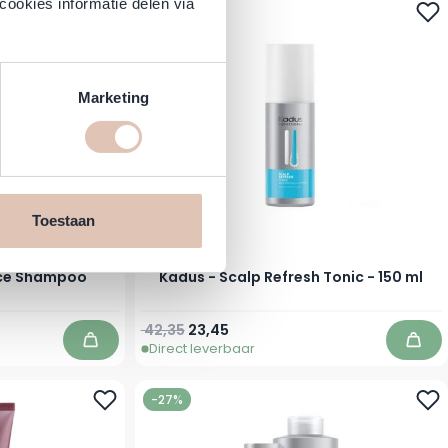
cookies informatie delen via
-45%
Marketing
Toestaan
nce Shampoo
Kadus - Scalp Refresh Tonic - 150 ml
Normale prijs
Speciale prijs
42,35
23,45
Direct leverbaar
In winkelwagen
In w
-27%