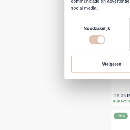
communicatie en advertenties
-25%
social media.
Toestemmingsselectie
Noodzakelijk
Weigeren
Kadus 
Normale 
Sp
26,35
1
Direct 
-25%