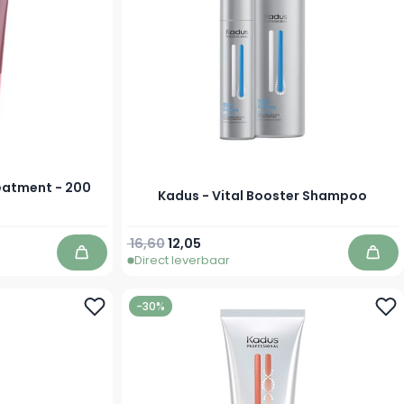
reatment - 200
Kadus - Vital Booster Shampoo
Normale prijs
Vanaf
16,60
12,05
Direct leverbaar
In winkelwagen
In w
-30%