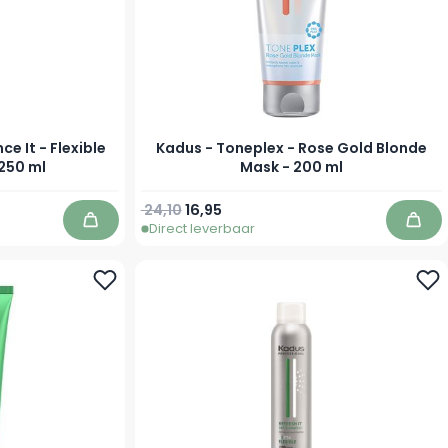
e It - Flexible
Kadus - Toneplex - Rose Gold Blonde
250 ml
Mask - 200 ml
Normale prijs
Speciale prijs
24,10
16,95
Direct leverbaar
In winkelwagen
In w