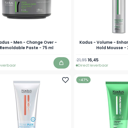
adus - Men - Change Over -
Kadus - Volume - Enhanc
Remoldable Paste - 75 ml
Hold Mousse - 
Normale prijs
Speciale prijs
21,95
16,45
leverbaar
Direct leverbaar
In winkelwagen
-47%