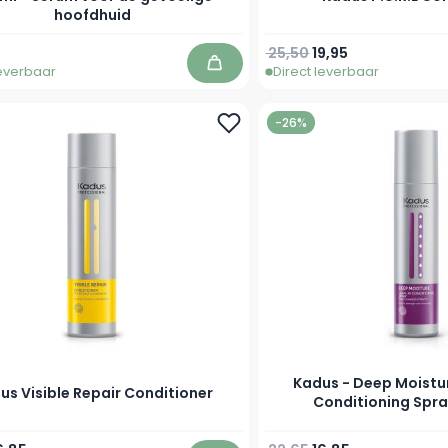
hoofdhuid
Normale prijs
Vanaf
25,50
19,95
leverbaar
Direct leverbaar
In winkelwagen
-26%
Kadus - Deep Moistur
us Visible Repair Conditioner
Conditioning Spra