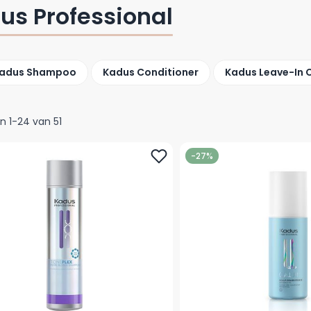
us Professional
adus Shampoo
Kadus Conditioner
Kadus Leave-In 
en
1
-
24
van
51
-27%