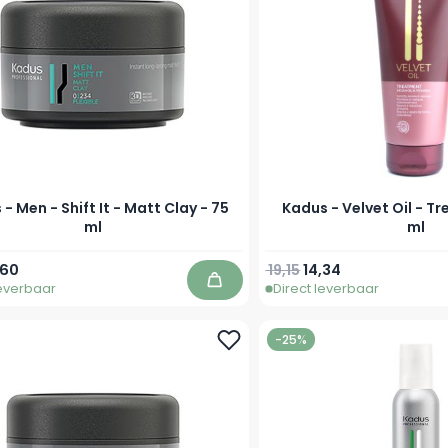
- Men - Shift It - Matt Clay - 75
Kadus - Velvet Oil - T
ml
ml
prijs
eciale prijs
Normale prijs
Speciale prijs
,60
19,15
14,34
leverbaar
Direct leverbaar
In winkelwagen
-25%