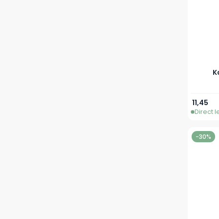
K
11,45
Direct 
-30%