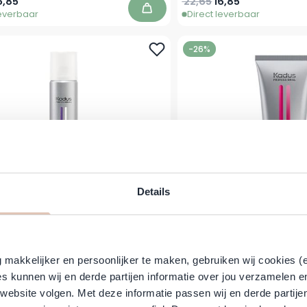
prijs
anaf
Normale prijs
Speciale prijs
6,85
22,65
16,85
leverbaar
Direct leverbaar
In winkelwagen
-26%
Details
- Finish Lock It X-Strong Spray -
Kadus Color Radiance 
250 ml
makkelijker en persoonlijker te maken, gebruiken wij cookies (
prijs
eciale prijs
Normale prijs
Vanaf
,85
22,65
16,85
s kunnen wij en derde partijen informatie over jou verzamelen e
leverbaar
Direct leverbaar
In winkelwagen
 website volgen. Met deze informatie passen wij en derde partije