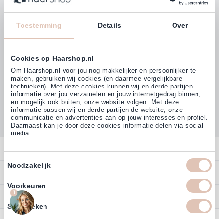
Klanten beoordelen ons met
4,77
Toestemming
Details
Over
(38.000+)
Cookies op Haarshop.nl
Om Haarshop.nl voor jou nog makkelijker en persoonlijker te
maken, gebruiken wij cookies (en daarmee vergelijkbare
technieken). Met deze cookies kunnen wij en derde partijen
informatie over jou verzamelen en jouw internetgedrag binnen,
en mogelijk ook buiten, onze website volgen. Met deze
informatie passen wij en derde partijen de website, onze
communicatie en advertenties aan op jouw interesses en profiel.
Daarnaast kan je door deze cookies informatie delen via social
media.
Contact
Toestemmingsselectie
Noodzakelijk
Overzicht
Bestellen
Contact
Voorkeuren
Betalen
1
Service
Account
Statistieken
Annuleren
Garantie