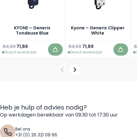
KYONE – Generix
Kyone – Generix Clipper
Tondeuse Blue
White
Normale prijs
Speciale prijs
Normale prijs
Speciale prijs
N
84,59
71,89
84,59
71,89
8
Direct leverbaar
Direct leverbaar
In winkelwagen
In win
Heb je hulp of advies nodig?
Op werkdagen bereikbaar van 09:30 tot 17:30 uur
Bel ons
+31 (0) 26 321 09 66