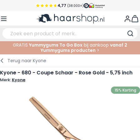
Ga naar de inhoud
4,77
(38.000+)
Voor 22:00 uur besteld, morgen in huis*
View
Gratis verzending vanaf €35,-
Pick-up points
GRATIS
Yummygums To Go Box
bij aankoop
vanaf 2
Service & Contact
Yummygums producten
>
Verzorging
Gezichtsverzorging
Wenkbrauwen
Nagelproducten
Haarproducten
Elektrisch
In de Salon
Terug naar
Kyone
Haarstyling
Lichaamsverzorging
Ogen
Nagel Accessoires
Scheerproducten
Scheren
Knippen
Kyone - 680 - Coupe Schaar - Rose Gold - 5,75 inch
Merk:
Kyone
Haarkleuringen
Tanning
Lippen
Baardproducten
Knipbenodigdheden
Kleuren
15% Korting
Haarmode
Oogverzorging
Accessoires
Permanenten
Haar verlengen
Supplementen
Gezicht
Baby & Kind