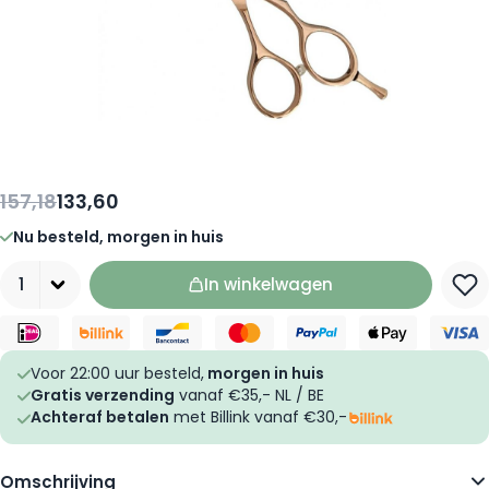
157,18
133,60
Nu besteld, morgen in huis
Aantal
In winkelwagen
Voor 22:00 uur besteld,
morgen in huis
Gratis verzending
vanaf €35,- NL / BE
Achteraf betalen
met Billink vanaf €30,-
Omschrijving