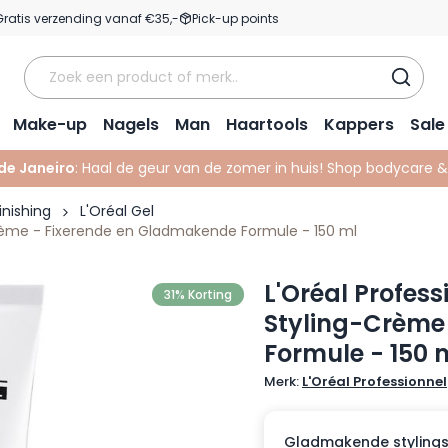
Gratis verzending vanaf €35,-
Pick-up points
Make-up
Nagels
Man
Haartools
Kappers
Sale
 de Janeiro
: Haal de geur van de zomer in huis! Shop bodycare 
inishing
L'Oréal Gel
g-Crème - Fixerende en Gladmakende Formule - 150 ml
L'Oréal Profess
31% Korting
Styling-Crème
Formule - 150 
Merk:
L'Oréal Professionnel
Gladmakende stylings