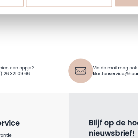
hien een appje?
Via de mail mag ook
0) 26 321 09 66
klantenservice@haar
Blijf op de h
ervice
nieuwsbrief!
antie