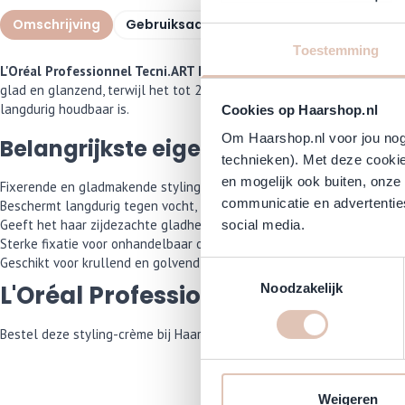
Omschrijving
Gebruiksaanwijzing
Specificaties
I
Toestemming
L'Oréal Professionnel Tecni.ART Flex Liss Control Styling-Crème
i
glad en glanzend, terwijl het tot 24 uur lang beschermt tegen vocht, 
langdurig houdbaar is.
Cookies op Haarshop.nl
Om Haarshop.nl voor jou nog 
Belangrijkste eigenschappen
technieken). Met deze cookie
en mogelijk ook buiten, onze
Fixerende en gladmakende styling-crème.
communicatie en advertenties
Beschermt langdurig tegen vocht, frizz en UV-stralen.
Geeft het haar zijdezachte gladheid en natuurlijke glans.
social media.
Sterke fixatie voor onhandelbaar of krullend haar.
Geschikt voor krullend en golvend haar.
Toestemmingsselectie
L'Oréal Professionnel Tecni.ART F
Noodzakelijk
Bestel deze styling-crème bij Haarshop.nl en geef je haar de ultieme 
Weigeren