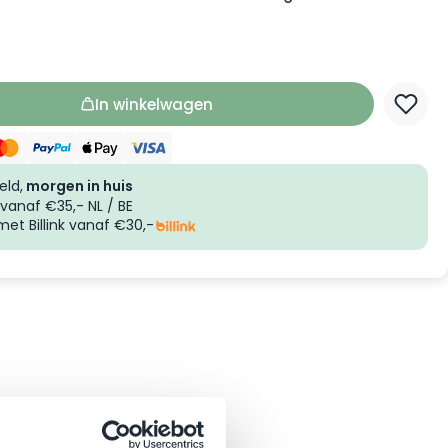
In winkelwagen
eld,
morgen in huis
vanaf €35,- NL / BE
et Billink vanaf €30,-