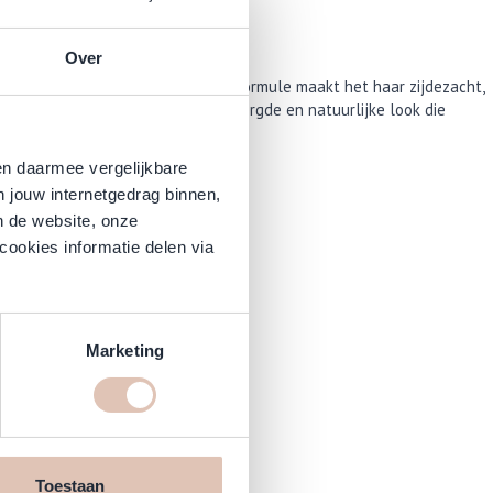
Over
nhandelbaar haar. De innovatieve formule maakt het haar zijdezacht,
n makkelijk in model, voor een verzorgde en natuurlijke look die
en daarmee vergelijkbare
n jouw internetgedrag binnen,
n de website, onze
cookies informatie delen via
Haarshop.nl
Marketing
envoudig bij jou thuisbezorgd!
Toestaan