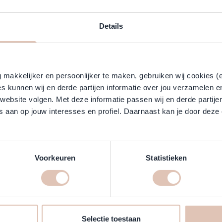
ngrediënten
Veelgestelde vragen
Klantreviews
Details
s een fixerende styling-crème speciaal ontwikkeld voor krullend en o
frizz en UV-schade. Dankzij de lichte textuur blijft het haar soepel e
makkelijker en persoonlijker te maken, gebruiken wij cookies (
s kunnen wij en derde partijen informatie over jou verzamelen e
 website volgen. Met deze informatie passen wij en derde partije
 aan op jouw interesses en profiel. Daarnaast kan je door deze 
lex Liss Control online kopen bij 
Voorkeuren
Statistieken
verzorging: glad, soepel en beschermt tegen vocht en frizz, snel en e
Selectie toestaan