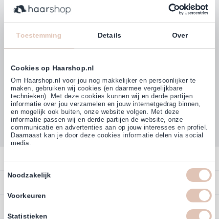
Klanten beoordelen ons met
4,77
Toestemming
Details
Over
(38.000+)
Cookies op Haarshop.nl
Om Haarshop.nl voor jou nog makkelijker en persoonlijker te
maken, gebruiken wij cookies (en daarmee vergelijkbare
technieken). Met deze cookies kunnen wij en derde partijen
informatie over jou verzamelen en jouw internetgedrag binnen,
en mogelijk ook buiten, onze website volgen. Met deze
informatie passen wij en derde partijen de website, onze
communicatie en advertenties aan op jouw interesses en profiel.
Daarnaast kan je door deze cookies informatie delen via social
media.
Contact
Toestemmingsselectie
Noodzakelijk
Overzicht
Bestellen
Contact
Voorkeuren
Betalen
Service
Account
Statistieken