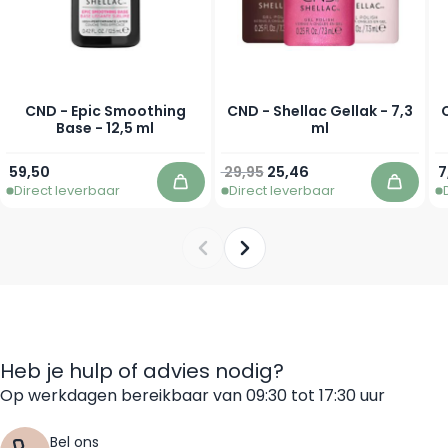
CND - Epic Smoothing
CND - Shellac Gellak - 7,3
Base - 12,5 ml
ml
Normale prijs
Vanaf
V
59,50
29,95
25,46
7
Direct leverbaar
Direct leverbaar
In winkelwagen
In win
Heb je hulp of advies nodig?
Op werkdagen bereikbaar van 09:30 tot 17:30 uur
Bel ons