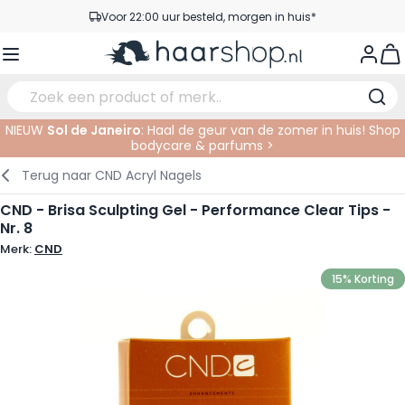
Voor 22:00 uur besteld, morgen in huis*
Ga naar de inhoud
Gratis verzending vanaf €35,-
View
Pick-up points
Service & Contact
NIEUW
Sol de Janeiro
: Haal de geur van de zomer in huis! Shop
bodycare & parfums >
Verzorging
Gezichtsverzorging
Wenkbrauwen
Nagelproducten
Haarproducten
Elektrisch
In de Salon
Terug naar
CND Acryl Nagels
Haarstyling
Lichaamsverzorging
Ogen
Nagel Accessoires
Scheerproducten
Scheren
Knippen
CND - Brisa Sculpting Gel - Performance Clear Tips -
Nr. 8
Haarkleuringen
Tanning
Lippen
Baardproducten
Knipbenodigdheden
Kleuren
Merk:
CND
Haarmode
Oogverzorging
Accessoires
Permanenten
15% Korting
Haar verlengen
Supplementen
Gezicht
Baby & Kind