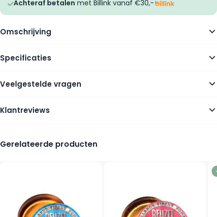
Achteraf betalen
met Billink vanaf €30,-
Omschrijving
Specificaties
Veelgestelde vragen
Klantreviews
Gerelateerde producten
Navigating through the elements of the carousel is possible using
Press to skip carousel
Press to go to carousel navigation