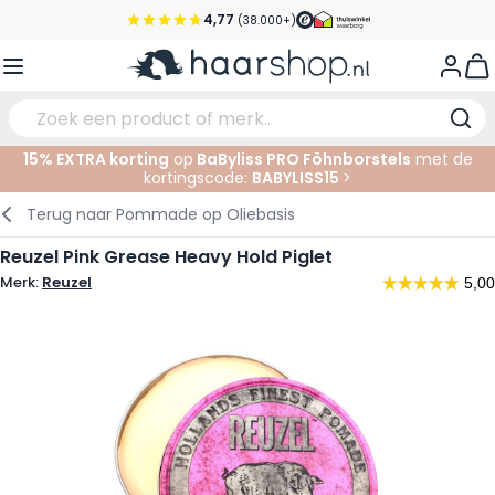
Ga naar de inhoud
4,77
(38.000+)
Voor 22:00 uur besteld, morgen in huis*
View
Gratis verzending vanaf €35,-
Pick-up points
15% EXTRA korting
op
BaByliss PRO Föhnborstels
met de
Service & Contact
kortingscode:
BABYLISS15
>
Verzorging
Gezichtsverzorging
Wenkbrauwen
Nagelproducten
Haarproducten
Elektrisch
In de Salon
Terug naar
Pommade op Oliebasis
Haarstyling
Lichaamsverzorging
Ogen
Nagel Accessoires
Scheerproducten
Scheren
Knippen
Reuzel Pink Grease Heavy Hold Piglet
Merk:
Reuzel
Haarkleuringen
Tanning
Lippen
Baardproducten
Knipbenodigdheden
Kleuren
Haarmode
Oogverzorging
Accessoires
Permanenten
Haar verlengen
Supplementen
Gezicht
Baby & Kind