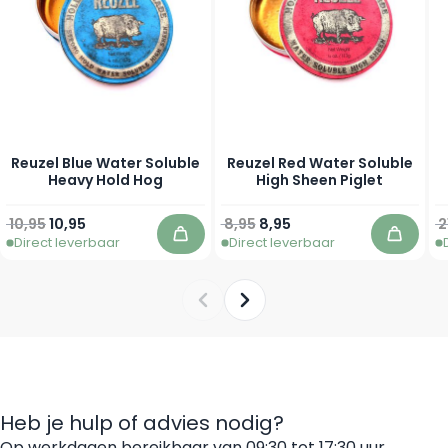
Reuzel Blue Water Soluble
Reuzel Red Water Soluble
Heavy Hold Hog
High Sheen Piglet
Normale prijs
Vanaf
Normale prijs
Vanaf
N
10,95
10,95
8,95
8,95
2
Direct leverbaar
Direct leverbaar
In winkelwagen
In win
Heb je hulp of advies nodig?
Op werkdagen bereikbaar van 09:30 tot 17:30 uur