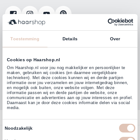
Klanten beoordelen ons met
4,77
Toestemming
Details
Over
(38.000+)
Cookies op Haarshop.nl
Om Haarshop.nl voor jou nog makkelijker en persoonlijker te
maken, gebruiken wij cookies (en daarmee vergelijkbare
technieken). Met deze cookies kunnen wij en derde partijen
informatie over jou verzamelen en jouw internetgedrag binnen,
en mogelijk ook buiten, onze website volgen. Met deze
informatie passen wij en derde partijen de website, onze
communicatie en advertenties aan op jouw interesses en profiel.
Daarnaast kan je door deze cookies informatie delen via social
media.
Contact
Toestemmingsselectie
Noodzakelijk
Overzicht
Bestellen