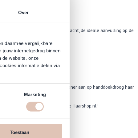
Over
r lijn perfect voor jou!
per eenvoudig doorkambaar en zijdezacht, de ideale aanvulling op de
en daarmee vergelijkbare
n jouw internetgedrag binnen,
n de website, onze
cookies informatie delen via
op de Silky Shampoo. Breng de conditioner aan op handdoekdroog haar
Marketing
ky Conditioner nu voordelig online op Haarshop.nl!
Toestaan