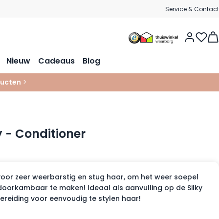
Service & Contact
Vie
Nieuw
Cadeaus
Blog
ucten
>
y - Conditioner
voor zeer weerbarstig en stug haar, om het weer soepel
oorkambaar te maken! Ideaal als aanvulling op de Silky
eiding voor eenvoudig te stylen haar!