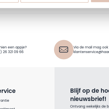
hien een appje?
Via de mail mag ook
0) 26 321 09 66
klantenservice@haar
Blijf op de h
ervice
nieuwsbrief!
antie
Ontvang wekelijks de be
sortiment