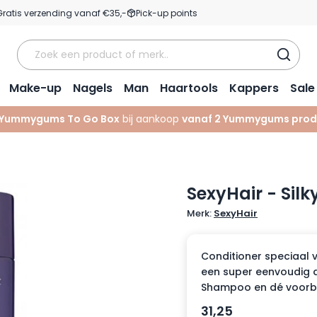
Gratis verzending vanaf €35,-
Pick-up points
Make-up
Nagels
Man
Haartools
Kappers
Sale
Yummygums To Go Box
bij aankoop
vanaf 2 Yummygums prod
SexyHair - Silk
Merk:
SexyHair
Conditioner speciaal 
een super eenvoudig d
Shampoo en dé voorber
31,25