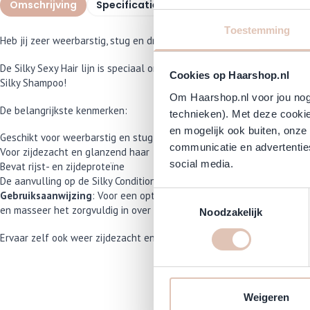
Omschrijving
Specificaties
Veelgestelde vragen
Toestemming
Heb jij zeer weerbarstig, stug en droog haar? Kroeshaar dat maar lasti
De Silky Sexy Hair lijn is speciaal ontwikkeld om je haar weer soepe
Cookies op Haarshop.nl
Silky Shampoo!
Om Haarshop.nl voor jou nog 
De belangrijkste kenmerken:
technieken). Met deze cookie
en mogelijk ook buiten, onze
Geschikt voor weerbarstig en stug haar
communicatie en advertenties
Voor zijdezacht en glanzend haar
social media.
Bevat rijst- en zijdeproteïne
De aanvulling op de Silky Conditioner
Gebruiksaanwijzing
: Voor een optimaal, zijdezacht resultaat en per
Toestemmingsselectie
en masseer het zorgvuldig in over je gehele haarlengte. Laat het kor
Noodzakelijk
Ervaar zelf ook weer zijdezacht en soepel haar, zelfs het meest weerb
Weigeren