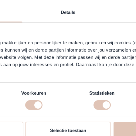
Klantreviews
Details
g in model blijft, of chemisch behandeld haar? Dan is de Silky Sexy Hai
l te maken en te laten glanzen! De Silky Conditioner maakt je haar su
makkelijker en persoonlijker te maken, gebruiken wij cookies (
s kunnen wij en derde partijen informatie over jou verzamelen e
 website volgen. Met deze informatie passen wij en derde partije
 aan op jouw interesses en profiel. Daarnaast kan je door deze 
fect handelbaar haar gebruik je de Silky Conditioner als aanvulling 
t intrekken en spoel het vervolgens uit met lauw of warm water.
Voorkeuren
Statistieken
arstige haar is geen match voor de Silky Sexy Hair lijn! Bestel de Sil
Selectie toestaan