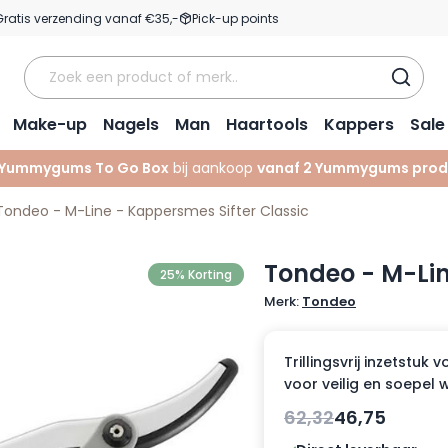
Gratis verzending vanaf €35,-
Pick-up points
Make-up
Nagels
Man
Haartools
Kappers
Sale
Yummygums To Go Box
bij aankoop
vanaf 2 Yummygums prod
Tondeo - M-Line - Kappersmes Sifter Classic
Tondeo - M-Lin
25% Korting
Merk:
Tondeo
Trillingsvrij inzetstuk
voor veilig en soepel 
62,32
46,75