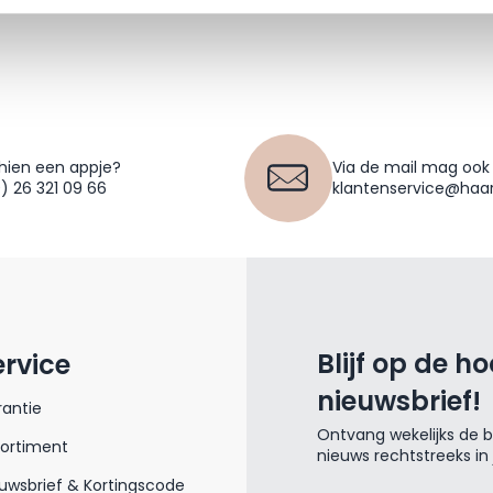
hien een appje?
Via de mail mag ook
0) 26 321 09 66
klantenservice@haar
Blijf op de h
ervice
nieuwsbrief!
antie
Ontvang wekelijks de be
sortiment
nieuws rechtstreeks in
uwsbrief & Kortingscode