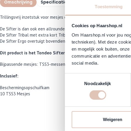
Omschrijving
Specificaties
Veelgestelde vragen
Toestemming
Trillingsvrij inzetstuk voor mesjes en het klassieke heft van roestvri
Cookies op Haarshop.nl
De Sifter is dan ook een allrounder die voor veel toepassingen kan g
De Sifter Tribal met extra kort Tribal Style mesje is zeer geschikt
Om Haarshop.nl voor jou nog 
De Sifter Ergo overtuigt bovendien door de ergonomisch perfecte en l
technieken). Met deze cookie
en mogelijk ook buiten, onze
Dit product is het Tondeo Sifter Kappersmes.
communicatie en advertenties
social media.
Bijpassende mesjes: TSS3-messen (TON1040), TCR/TCR Tribal (TON1
Inclusief:
Toestemmingsselectie
Noodzakelijk
Beschermingsopschuifkam
10 TSS3 Mesjes
Weigeren