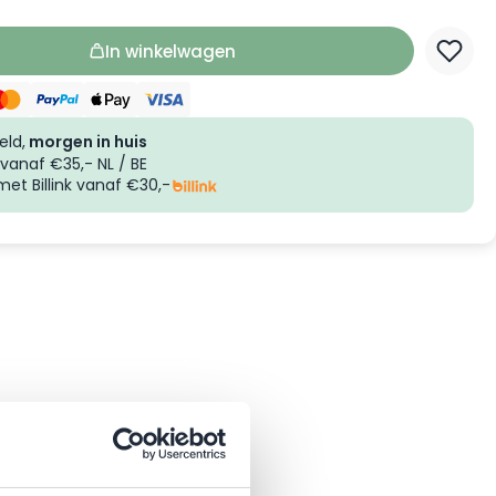
In winkelwagen
eld,
morgen in huis
vanaf €35,- NL / BE
et Billink vanaf €30,-