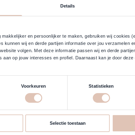
Klantreviews
Details
j staal zorgen voor veilig en soepel werken met de lange kling.
ebruikt worden.
 om haartatoes te scheren. Dit kappersscheermes werd samen met Stefa
makkelijker en persoonlijker te maken, gebruiken wij cookies (
ichte greep.
s kunnen wij en derde partijen informatie over jou verzamelen e
 website volgen. Met deze informatie passen wij en derde partije
 aan op jouw interesses en profiel. Daarnaast kan je door deze 
020/TON1033) alleen met messenhouder (TON1084), gehalveerd.
Voorkeuren
Statistieken
Selectie toestaan