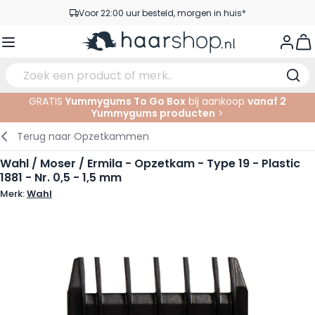
Ga naar de inhoud
Voor 22:00 uur besteld, morgen in huis*
Gratis verzending vanaf €35,-
View
Pick-up points
Service & Contact
GRATIS
Yummygums To Go Box
bij aankoop
vanaf 2
Yummygums producten
>
Verzorging
Gezichtsverzorging
Wenkbrauwen
Nagelproducten
Haarproducten
Elektrisch
In de Salon
Terug naar
Opzetkammen
Haarstyling
Lichaamsverzorging
Ogen
Nagel Accessoires
Scheerproducten
Scheren
Knippen
Wahl / Moser / Ermila - Opzetkam - Type 19 - Plastic
1881 - Nr. 0,5 - 1,5 mm
Haarkleuringen
Tanning
Lippen
Baardproducten
Knipbenodigdheden
Kleuren
Merk:
Wahl
Haarmode
Oogverzorging
Accessoires
Permanenten
Haar verlengen
Supplementen
Gezicht
Baby & Kind