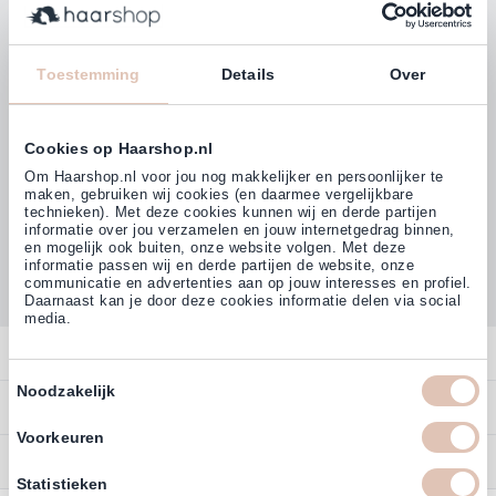
Klanten beoordelen ons met
4,77
Toestemming
Details
Over
(38.000+)
Cookies op Haarshop.nl
Om Haarshop.nl voor jou nog makkelijker en persoonlijker te
maken, gebruiken wij cookies (en daarmee vergelijkbare
technieken). Met deze cookies kunnen wij en derde partijen
informatie over jou verzamelen en jouw internetgedrag binnen,
en mogelijk ook buiten, onze website volgen. Met deze
informatie passen wij en derde partijen de website, onze
communicatie en advertenties aan op jouw interesses en profiel.
Daarnaast kan je door deze cookies informatie delen via social
media.
Contact
Toestemmingsselectie
Noodzakelijk
Overzicht
Bestellen
Contact
Voorkeuren
Betalen
Service
Account
Statistieken
Annuleren