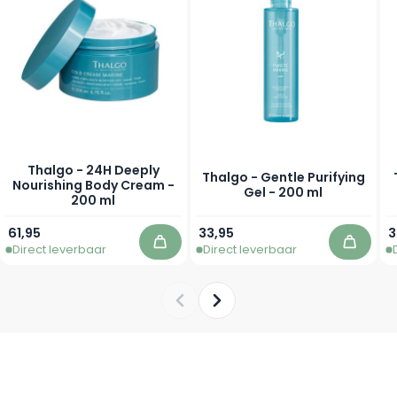
Thalgo - 24H Deeply
Thalgo - Gentle Purifying
Nourishing Body Cream -
Gel - 200 ml
200 ml
61,95
33,95
3
Direct leverbaar
Direct leverbaar
In winkelwagen
In win