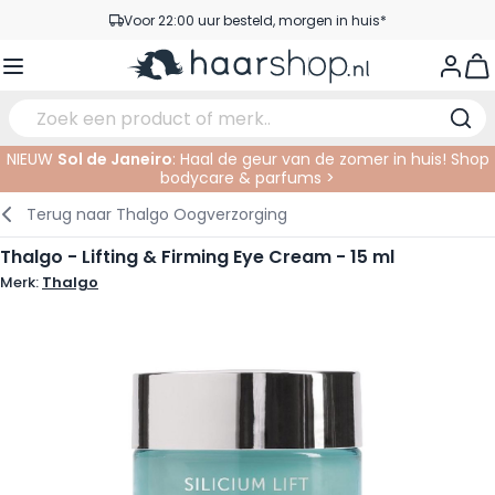
Ga naar de inhoud
Voor 22:00 uur besteld, morgen in huis*
Gratis verzending vanaf €35,-
View
Pick-up points
Service & Contact
NIEUW
Sol de Janeiro
: Haal de geur van de zomer in huis! Shop
bodycare & parfums >
Verzorging
Gezichtsverzorging
Wenkbrauwen
Nagelproducten
Haarproducten
Elektrisch
In de Salon
Terug naar
Thalgo Oogverzorging
Haarstyling
Lichaamsverzorging
Ogen
Nagel Accessoires
Scheerproducten
Scheren
Knippen
Thalgo - Lifting & Firming Eye Cream - 15 ml
Merk:
Thalgo
Haarkleuringen
Tanning
Lippen
Baardproducten
Knipbenodigdheden
Kleuren
Haarmode
Oogverzorging
Accessoires
Permanenten
Haar verlengen
Supplementen
Gezicht
Baby & Kind