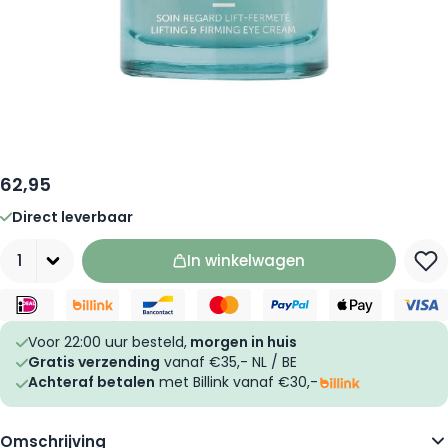
62,95
Direct leverbaar
Aantal
In winkelwagen
Voor 22:00 uur besteld,
morgen in huis
Gratis verzending
vanaf €35,- NL / BE
Achteraf betalen
met Billink vanaf €30,-
Omschrijving