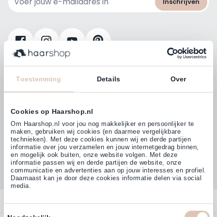
Inschrijven
Klanten beoordelen ons met
4,77
Toestemming
Details
Over
(38.000+)
Cookies op Haarshop.nl
Om Haarshop.nl voor jou nog makkelijker en persoonlijker te
maken, gebruiken wij cookies (en daarmee vergelijkbare
technieken). Met deze cookies kunnen wij en derde partijen
informatie over jou verzamelen en jouw internetgedrag binnen,
en mogelijk ook buiten, onze website volgen. Met deze
informatie passen wij en derde partijen de website, onze
communicatie en advertenties aan op jouw interesses en profiel.
Daarnaast kan je door deze cookies informatie delen via social
media.
Contact
Toestemmingsselectie