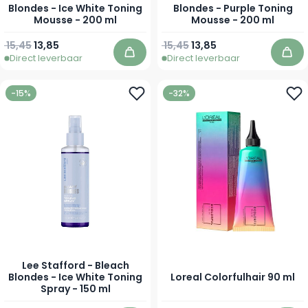
Blondes - Ice White Toning
Blondes - Purple Toning
Mousse - 200 ml
Mousse - 200 ml
Normale prijs
Speciale prijs
Normale prijs
Speciale prijs
15,45
13,85
15,45
13,85
Direct leverbaar
Direct leverbaar
In winkelwagen
In 
-15%
-32%
Lee Stafford - Bleach
Blondes - Ice White Toning
Loreal Colorfulhair 90 ml
Spray - 150 ml