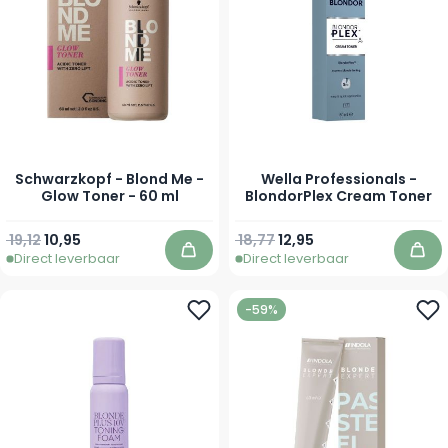
Schwarzkopf - Blond Me -
Wella Professionals -
Glow Toner - 60 ml
BlondorPlex Cream Toner
Normale prijs
Vanaf
Normale prijs
Vanaf
19,12
10,95
18,77
12,95
Direct leverbaar
Direct leverbaar
In winkelwagen
In 
-59%