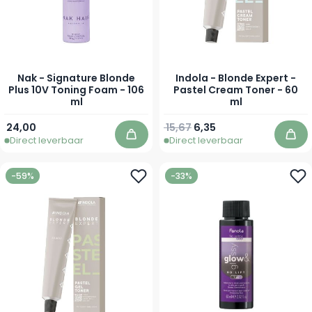
Nak - Signature Blonde
Indola - Blonde Expert -
Plus 10V Toning Foam - 106
Pastel Cream Toner - 60
ml
ml
Normale prijs
Vanaf
24,00
15,67
6,35
Direct leverbaar
Direct leverbaar
In winkelwagen
In 
-59%
-33%