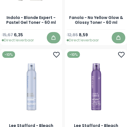
Indola - Blonde Expert -
Fanola - No Yellow Glow &
Pastel Gel Toner - 60 ml
Glossy Toner - 60 ml
Normale prijs
Vanaf
Normale prijs
Vanaf
15,67
6,35
12,85
8,59
Direct leverbaar
Direct leverbaar
In winkelwagen
In 
-10%
-10%
Lee Stafford - Bleach
Lee Stafford - Bleach