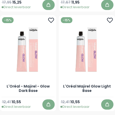
Normale prijs
Speciale prijs
Normale prijs
Vanaf
17,95
15,25
17,67
11,95
Direct leverbaar
Direct leverbaar
In winkelwagen
In 
-15%
-15%
L'Oréal - Majirel - Glow
L'Oréal Majirel Glow Light
Dark Base
Base
Normale prijs
Vanaf
Normale prijs
Vanaf
12,41
10,55
12,41
10,55
Direct leverbaar
Direct leverbaar
In winkelwagen
In 