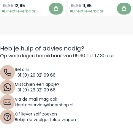
Normale prijs
Vanaf
Normale prijs
Speciale prijs
15,95
12,95
15,95
11,95
Direct leverbaar
Direct leverbaar
In winkelwagen
In 
Heb je hulp of advies nodig?
Op werkdagen bereikbaar van 09:30 tot 17:30 uur
Bel ons
+31 (0) 26 321 09 66
Misschien een appje?
+31 (0) 26 321 09 66
Via de mail mag ook
klantenservice@haarshop.nl
Of liever zelf zoeken
Bekijk de veelgestelde vragen