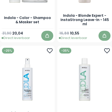
Indola - Blonde Expert -
Indola - Color - Shampoo
InstaStrong Leave-In - 145
& Masker set
ml
Normale prijs
Speciale prijs
31,90
20,04
16,88
10,55
Direct leverbaar
Direct leverbaar
In winkelwagen
In 
-25%
-35%