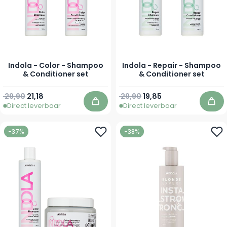
Indola - Color - Shampoo
Indola - Repair - Shampoo
& Conditioner set
& Conditioner set
29,90
21,18
29,90
19,85
Direct leverbaar
Direct leverbaar
In winkelwagen
In 
-37%
-38%