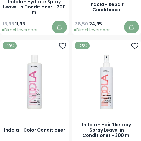
Indola - Hydrate Spray
Indola - Repair
Leave-in Conditioner - 300
Conditioner
ml
Normale prijs
Speciale prijs
Normale prijs
Vanaf
15,95
11,95
38,50
24,95
Direct leverbaar
Direct leverbaar
In winkelwagen
In 
-19%
-25%
Indola - Hair Therapy
Indola - Color Conditioner
Spray Leave-in
Conditioner - 300 ml