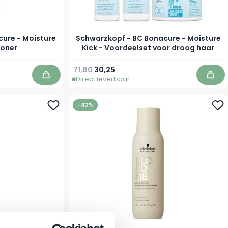
ure - Moisture
Schwarzkopf - BC Bonacure - Moisture
ioner
Kick - Voordeelset voor droog haar
71,80
30,25
Direct leverbaar
In winkelwagen
In w
-42%