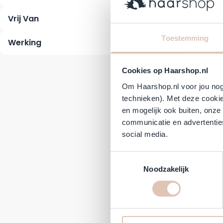
Schw
Vrij Van
Normale 
Spe
5,49
2,
Toestemming
Werking
Direct 
Cookies op Haarshop.nl
-55%
Om Haarshop.nl voor jou nog 
technieken). Met deze cookie
en mogelijk ook buiten, onze
communicatie en advertenties
social media.
Toestemmingsselectie
Noodzakelijk
Schw