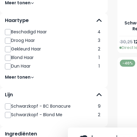
Meer tonen
Haartype
Schwa
Re
Beschadigd Haar
4
Droog Haar
3
Normale 
Sp
30,25
1
Direct 
Gekleurd Haar
2
Blond Haar
1
-46%
Dun Haar
1
Meer tonen
Lijn
Schwarzkopf - BC Bonacure
9
Schwarzkopf - Blond Me
2
Ingrediënten