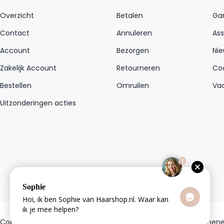
Overzicht
Betalen
Gar
Contact
Annuleren
As
Account
Bezorgen
Nie
Zakelijk Account
Retourneren
Coo
Bestellen
Omruilen
Va
Uitzonderingen acties
1
Sophie
Hoi, ik ben Sophie van Haarshop.nl. Waar kan
ik je mee helpen?
Copyright © 2003 - 2026 - Haarshop.nl
Privacy beleid
|
Algemene