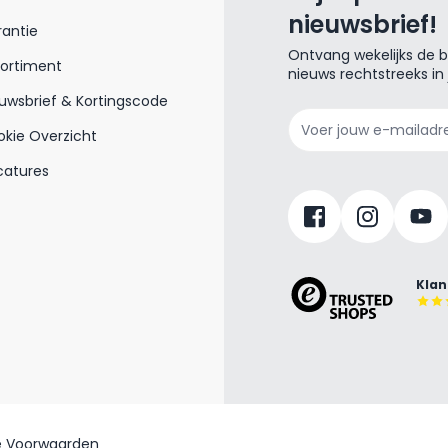
nieuwsbrief!
antie
Ontvang wekelijks de be
sortiment
nieuws rechtstreeks in
uwsbrief & Kortingscode
E-mailadres
kie Overzicht
catures
Klan
 Voorwaarden