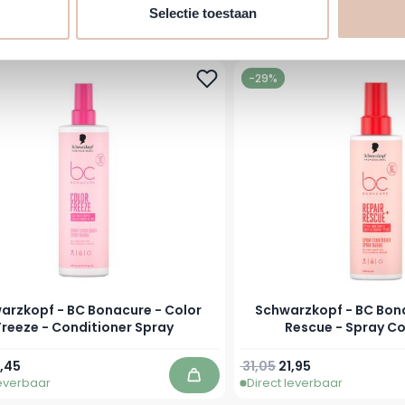
Selectie toestaan
prijs
naf
Normale prijs
Vanaf
,95
24,15
10,95
leverbaar
Direct leverbaar
In winkelwagen
-29%
arzkopf - BC Bonacure - Color
Schwarzkopf - BC Bona
Freeze - Conditioner Spray
Rescue - Spray Co
prijs
naf
Normale prijs
Vanaf
,45
31,05
21,95
leverbaar
Direct leverbaar
In winkelwagen