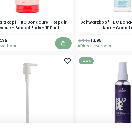
rzkopf - BC Bonacure - Repair
Schwarzkopf - BC Bonac
scue - Sealed Ends - 100 ml
Kick - Condit
prijs
eciale prijs
Normale prijs
Vanaf
2,95
24,15
10,95
leverbaar
Direct leverbaar
In winkelwagen
-44%