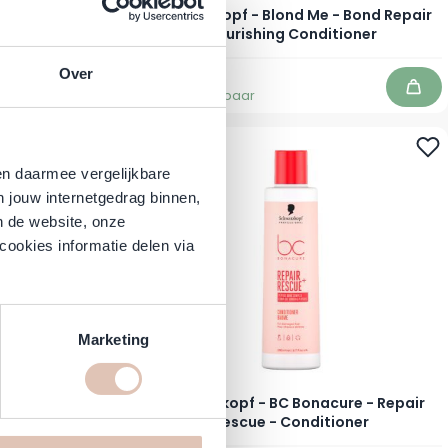
 - Purple Spray
Schwarzkopf - Blond Me - Bond Repair
150 ml
Nourishing Conditioner
Over
Normale prijs
Vanaf
23,95
13,95
Direct leverbaar
In winkelwagen
In w
-55%
en daarmee vergelijkbare
n jouw internetgedrag binnen,
n de website, onze
cookies informatie delen via
Marketing
acure - Color
Schwarzkopf - BC Bonacure - Repair
tioner
Rescue - Conditioner