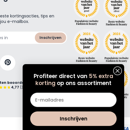
ste kortingsacties, tips en
 jou e-mailbox.
Inschrijven
Profiteer direct van
5% extra
korting
op ons assortiment
ten beoordelen ons met
4,77
(38.000+)
Email
Inschrijven