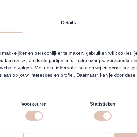
Schwarzkopf - Blond Me
arzkopf - Backwash pomp - 1L
Conditioner - 
Details
prijs
ciale prijs
Normale prijs
Speciale prijs
95
22,95
12,95
leverbaar
Direct leverbaar
In winkelwagen
-55%
makkelijker en persoonlijker te maken, gebruiken wij cookies (
s kunnen wij en derde partijen informatie over jou verzamelen e
 website volgen. Met deze informatie passen wij en derde partije
 aan op jouw interesses en profiel. Daarnaast kan je door deze 
Voorkeuren
Statistieken
arzkopf - BC Bonacure Q10+ -
Schwarzkopf - BC Bon
Time Restore Conditioner
Freeze - Condi