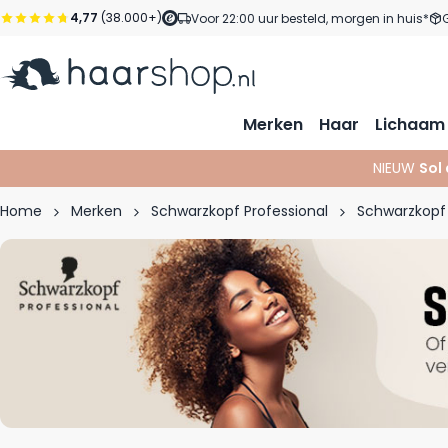
Ga naar de inhoud
4,77
(38.000+)
Voor 22:00 uur besteld, morgen in huis*
Merken
Haar
Lichaam
NIEUW
Sol
Home
Merken
Schwarzkopf Professional
Schwarzkopf