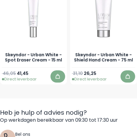
Skeyndor - Urban White -
Skeyndor - Urban White -
Spot Eraser Cream - 15 ml
Shield Hand Cream - 75 ml
Normale prijs
Speciale prijs
Normale prijs
Speciale prijs
46,05
41,45
31,10
26,25
Direct leverbaar
Direct leverbaar
In winkelwagen
In 
Heb je hulp of advies nodig?
Op werkdagen bereikbaar van 09:30 tot 17:30 uur
Bel ons