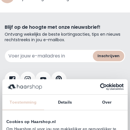
Blijf op de hoogte met onze nieuwsbrief!
Ontvang wekelijks de beste kortingsacties, tips en nieuws
rechtstreeks in jou e-mailbox.
E-mailadres
Inschrijven
Klanten beoordelen ons met
4,77
Toestemming
Details
Over
(38.000+)
Cookies op Haarshop.nl
Om Haarshop.nl voor jou nog makkelijker en persoonlijker te