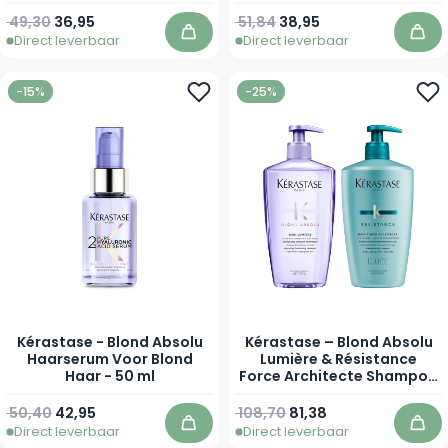
500 ml
Normale prijs
Speciale prijs
Normale prijs
Speciale prijs
49,30
36,95
51,84
38,95
Direct leverbaar
Direct leverbaar
In winkelwagen
In 
-15%
-25%
Kérastase - Blond Absolu
Kérastase – Blond Absolu
Haarserum Voor Blond
Lumière & Résistance
Haar - 50 ml
Force Architecte Shampoo
Voordeelset
Normale prijs
Speciale prijs
50,40
42,95
108,70
81,38
Direct leverbaar
Direct leverbaar
In winkelwagen
In 