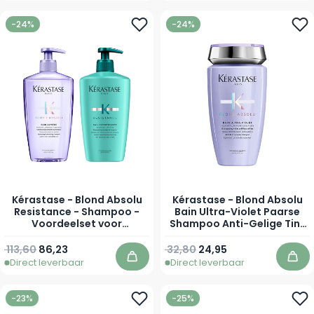
-24%
-24%
Kérastase - Blond Absolu
Kérastase - Blond Absolu
Resistance - Shampoo -
Bain Ultra-Violet Paarse
Voordeelset voor
Shampoo Anti-Gelige Tint
haargroei
- Gebleekt, Gemêleerd of
Grijs Blond Haar
Normale prijs
Vanaf
113,60
86,23
32,80
24,95
Direct leverbaar
Direct leverbaar
In winkelwagen
In 
-23%
-25%