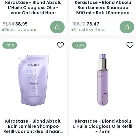
Kérastase - Blond Absolu
Kérastase - Blond Absolu
L'Huile Cicagloss Olie -
Bain Lumiére Shampoo
voor Ontkleurd Haar
500 ml + Refill Shampoo
500 ml - Voordeelset voor
Ontkleurd Haar
Normale prijs
Vanaf
51,84
38,95
106,10
78,47
Direct leverbaar
Direct leverbaar
In winkelwagen
In 
-25%
-25%
Kérastase - Blond Absolu
Kérastase - Blond Absolu
Bain Lumiére Shampoo
L'Huile Cicagloss Olie Refill
Refill voor ontkleurd haar -
- 75 ml