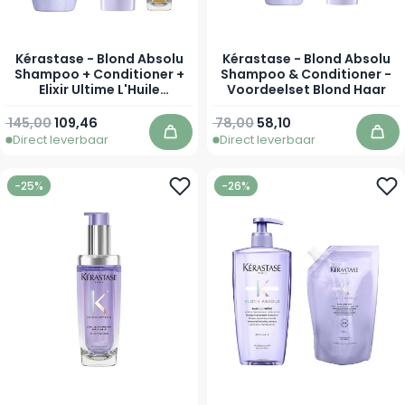
Kérastase - Blond Absolu
Kérastase - Blond Absolu
Shampoo + Conditioner +
Shampoo & Conditioner -
Elixir Ultime L'Huile
Voordeelset Blond Haar
Originale Haarolie -
Voordeelset Blond Haar
145,00
109,46
78,00
58,10
Direct leverbaar
Direct leverbaar
In winkelwagen
In 
-25%
-26%