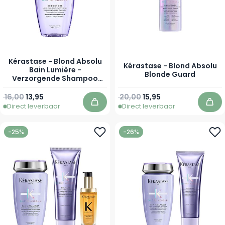
Kérastase - Blond Absolu
Kérastase - Blond Absolu
Bain Lumière -
Blonde Guard
Verzorgende Shampoo
voor Ontkleurd Haar
Normale prijs
Vanaf
Normale prijs
Vanaf
16,00
13,95
20,00
15,95
Direct leverbaar
Direct leverbaar
In winkelwagen
In 
-25%
-26%