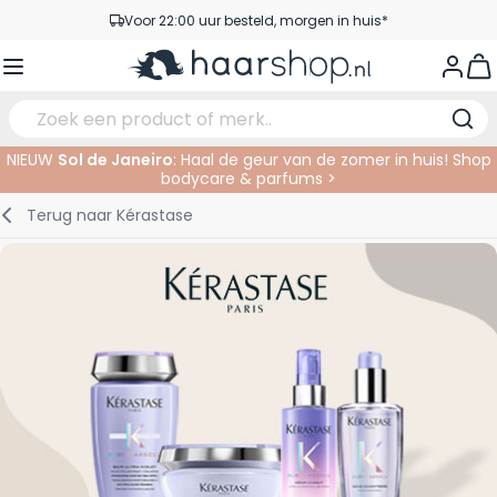
Ga naar de inhoud
Voor 22:00 uur besteld, morgen in huis*
Gratis verzending vanaf €35,-
View
Pick-up points
Service & Contact
NIEUW
Sol de Janeiro
: Haal de geur van de zomer in huis! Shop
bodycare & parfums >
Verzorging
Gezichtsverzorging
Wenkbrauwen
Nagelproducten
Haarproducten
Elektrisch
In de Salon
Terug naar
Kérastase
Haarstyling
Lichaamsverzorging
Ogen
Nagel Accessoires
Scheerproducten
Scheren
Knippen
Haarkleuringen
Tanning
Lippen
Baardproducten
Knipbenodigdheden
Kleuren
Haarmode
Oogverzorging
Accessoires
Permanenten
Haar verlengen
Supplementen
Gezicht
Baby & Kind