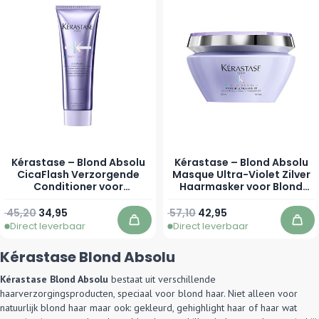
Kérastase – Blond Absolu
Kérastase – Blond Absolu
CicaFlash Verzorgende
Masque Ultra-Violet Zilver
Conditioner voor
Haarmasker voor Blond
Ontkleurd Haar – 250 ml
Haar
Normale prijs
Speciale prijs
Normale prijs
Vanaf
45,20
34,95
57,10
42,95
Direct leverbaar
Direct leverbaar
In winkelwagen
In 
Kérastase Blond Absolu
Kérastase Blond Absolu
bestaat uit verschillende
haarverzorgingsproducten, speciaal voor blond haar. Niet alleen voor
natuurlijk blond haar maar ook: gekleurd, gehighlight haar of haar wat