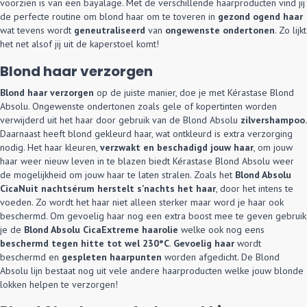
voorzien is van een bayalage. Met de verschillende haarproducten vind jij
de perfecte routine om blond haar om te toveren in
gezond ogend haar
wat tevens wordt
geneutraliseerd
van
ongewenste ondertonen
. Zo lijkt
het net alsof jij uit de kaperstoel komt!
Blond haar verzorgen
Blond haar verzorgen
op de juiste manier, doe je met Kérastase Blond
Absolu. Ongewenste ondertonen zoals gele of kopertinten worden
verwijderd uit het haar door gebruik van de Blond Absolu
zilvershampoo
.
Daarnaast heeft blond gekleurd haar, wat ontkleurd is extra verzorging
nodig. Het haar kleuren,
verzwakt en beschadigd jouw haar
, om jouw
haar weer nieuw leven in te blazen biedt Kérastase Blond Absolu weer
de mogelijkheid om jouw haar te laten stralen. Zoals het
Blond Absolu
CicaNuit nachtsérum
herstelt s'nachts het haar
, door het intens te
voeden. Zo wordt het haar niet alleen sterker maar word je haar ook
beschermd. Om gevoelig haar nog een extra boost mee te geven gebruik
je de
Blond Absolu CicaExtreme
haarolie
welke ook nog eens
beschermd tegen hitte tot wel 230°C
.
Gevoelig haar
wordt
beschermd en
gespleten haarpunten
worden afgedicht. De Blond
Absolu lijn bestaat nog uit vele andere haarproducten welke jouw blonde
lokken helpen te verzorgen!