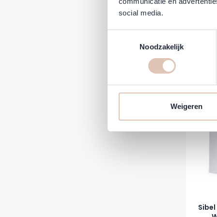
communicatie en advertenties
social media.
A
Toestemmingsselectie
Noodzakelijk
Normale 
Spe
6,25
4,
Direct 
-19%
Weigeren
Sibel
W