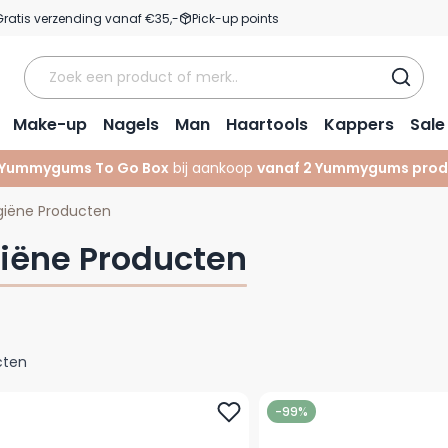
Gratis verzending vanaf €35,-
Pick-up points
Make-up
Nagels
Man
Haartools
Kappers
Sale
Yummygums To Go Box
bij aankoop
vanaf 2 Yummygums prod
giëne Producten
iëne Producten
cten
-99%