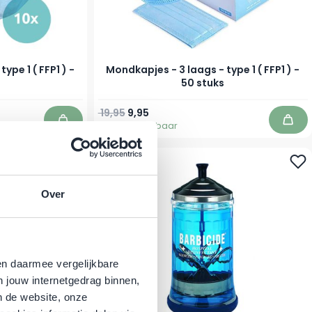
ype 1 ( FFP1 ) -
Mondkapjes - 3 laags - type 1 ( FFP1 ) -
50 stuks
Normale prijs
Speciale prijs
19,95
9,95
Direct leverbaar
In winkelwagen
In w
Over
en daarmee vergelijkbare
n jouw internetgedrag binnen,
n de website, onze