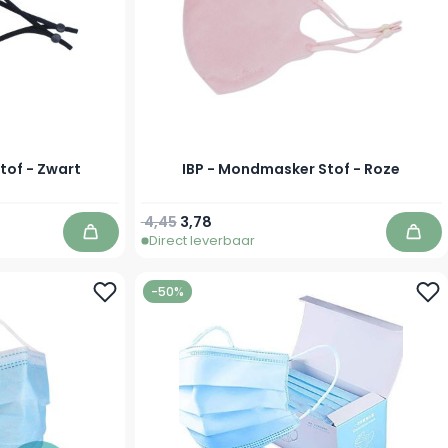
tof - Zwart
IBP - Mondmasker Stof - Roze
Normale prijs
Speciale prijs
4,45
3,78
Direct leverbaar
In winkelwagen
In w
-50%