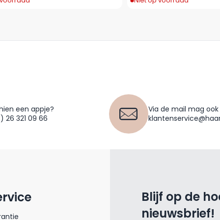
 voorraad
Niet op voorraad
hien een appje?
Via de mail mag ook
0) 26 321 09 66
klantenservice@haar
Blijf op de h
ervice
nieuwsbrief!
antie