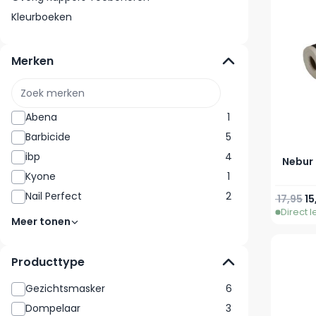
Kleurboeken
Merken
Abena
1
Barbicide
5
ibp
4
Nebur 
Kyone
1
Nail Perfect
2
Normale 
Sp
17,95
15
Direct 
Meer tonen
Producttype
Gezichtsmasker
6
Dompelaar
3