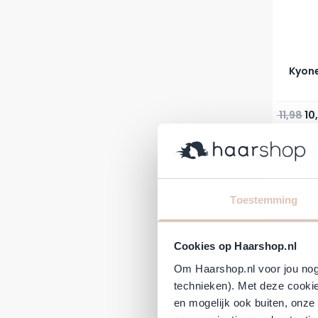
Kyone
Normale 
Spe
11,98
10
Direct 
-23%
Toestemming
Cookies op Haarshop.nl
Om Haarshop.nl voor jou nog 
technieken). Met deze cookie
en mogelijk ook buiten, onze