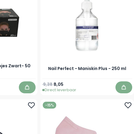
pjes Zwart- 50
Nail Perfect - Maniskin Plus - 250 ml
Normale prijs
Speciale prijs
9,38
8,05
Direct leverbaar
In winkelwagen
In w
-15%