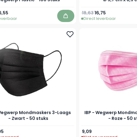
prijs
peciale prijs
Normale prijs
Speciale prijs
6,55
18,63
16,75
leverbaar
Direct leverbaar
In winkelwagen
 Wegwerp Mondmaskers 3-Laags
IBP - Wegwerp Mondma
- Zwart - 50 stuks
- Roze - 50 
prijs
ciale prijs
95
9,09