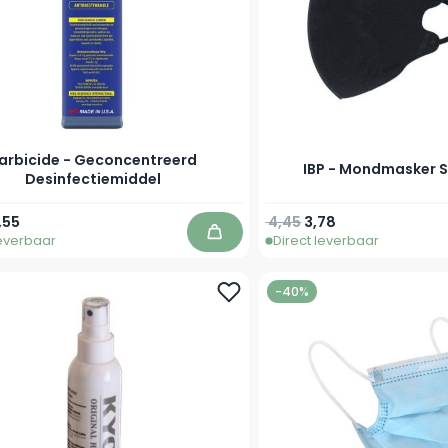
arbicide - Geconcentreerd
IBP - Mondmasker S
Desinfectiemiddel
prijs
naf
Normale prijs
Speciale prijs
,55
4,45
3,78
leverbaar
Direct leverbaar
In winkelwagen
-40%