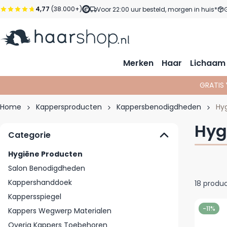
Ga naar de inhoud
4,77
(38.000+)
Voor 22:00 uur besteld, morgen in huis*
Merken
Haar
Lichaam
GRATIS
Home
Kappersproducten
Kappersbenodigdheden
Hy
Hyg
Categorie
Hygiëne Producten
Salon Benodigdheden
Kappershanddoek
18
produ
Kappersspiegel
-11%
Kappers Wegwerp Materialen
Overig Kappers Toebehoren