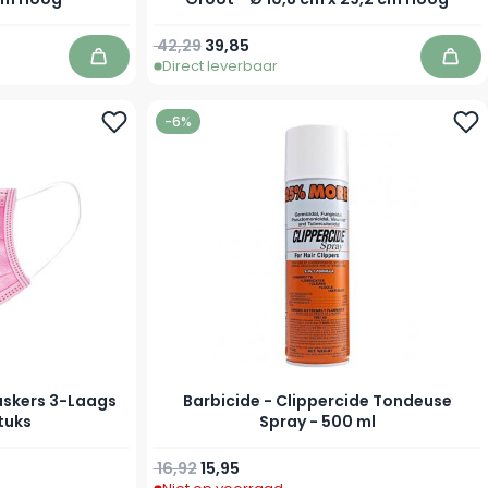
Normale prijs
Speciale prijs
42,29
39,85
Direct leverbaar
In winkelwagen
In w
-6%
skers 3-Laags
Barbicide - Clippercide Tondeuse
stuks
Spray - 500 ml
Normale prijs
Speciale prijs
16,92
15,95