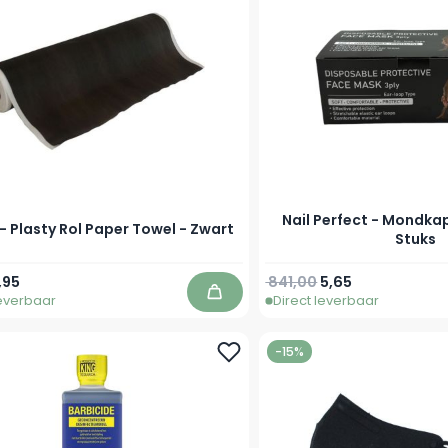
Nail Perfect - Mondka
- Plasty Rol Paper Towel - Zwart
Stuks
prijs
eciale prijs
Normale prijs
Speciale prijs
,95
841,00
5,65
leverbaar
Direct leverbaar
In winkelwagen
-15%