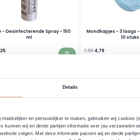
 - Desinfecterende Spray - 150
Mondkapjes - 3 laags - t
ml
10 stuks
prijs
ciale prijs
Normale prijs
Speciale prijs
,25
7,95
4,79
leverbaar
Direct leverbaar
In winkelwagen
-41%
Details
makkelijker en persoonlijker te maken, gebruiken wij cookies (
s kunnen wij en derde partijen informatie over jou verzamelen e
 website volgen. Met deze informatie passen wij en derde partije