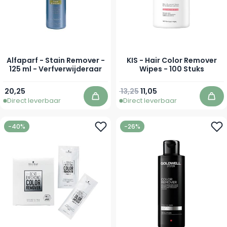
Alfaparf - Stain Remover -
KIS - Hair Color Remover
125 ml - Verfverwijderaar
Wipes - 100 Stuks
Normale prijs
Speciale prijs
20,25
13,25
11,05
Direct leverbaar
Direct leverbaar
In winkelwagen
In 
-40%
-26%