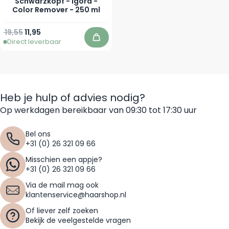
Schwarzkopf - Igora -
Color Remover - 250 ml
Normale prijs
Speciale prijs
19,55
11,95
Direct leverbaar
In winkelwagen
Heb je hulp of advies nodig?
Op werkdagen bereikbaar van 09:30 tot 17:30 uur
Bel ons
+31 (0) 26 321 09 66
Misschien een appje?
+31 (0) 26 321 09 66
Via de mail mag ook
klantenservice@haarshop.nl
Of liever zelf zoeken
Bekijk de veelgestelde vragen