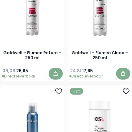
Goldwell – Elumen Return –
Goldwell – Elumen Clean –
250 ml
250 ml
Normale prijs
Speciale prijs
Normale prijs
Speciale prijs
36,06
25,95
24,81
17,95
Direct leverbaar
Direct leverbaar
In winkelwagen
In 
-17%