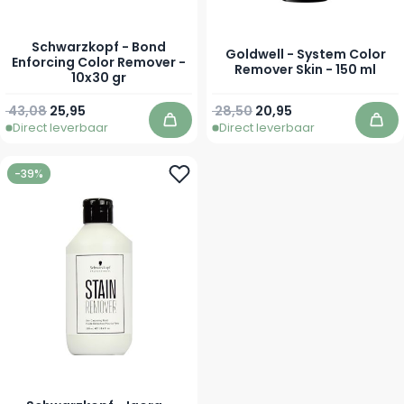
Schwarzkopf - Bond
Goldwell - System Color
Enforcing Color Remover -
Remover Skin - 150 ml
10x30 gr
Normale prijs
Speciale prijs
Normale prijs
Speciale prijs
43,08
25,95
28,50
20,95
Direct leverbaar
Direct leverbaar
In winkelwagen
In 
-39%