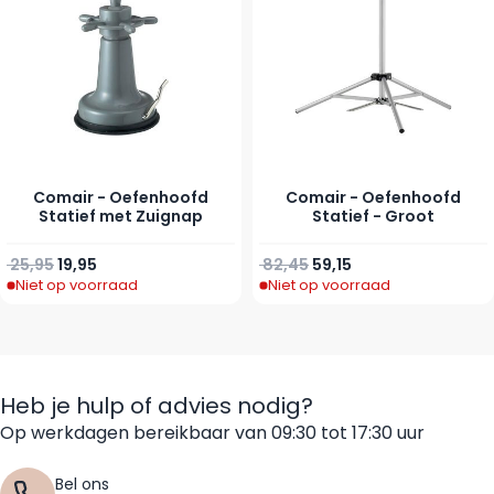
Comair - Oefenhoofd
Comair - Oefenhoofd
Statief met Zuignap
Statief - Groot
Normale prijs
Speciale prijs
Normale prijs
Speciale prijs
25,95
19,95
82,45
59,15
Niet op voorraad
Niet op voorraad
Heb je hulp of advies nodig?
Op werkdagen bereikbaar van 09:30 tot 17:30 uur
Bel ons