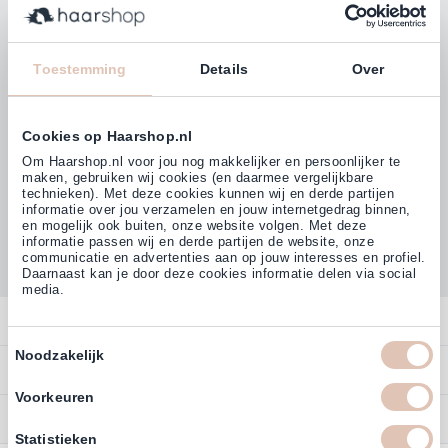
Klanten beoordelen ons met
4,77
Toestemming
Details
Over
(38.000+)
Cookies op Haarshop.nl
Om Haarshop.nl voor jou nog makkelijker en persoonlijker te
maken, gebruiken wij cookies (en daarmee vergelijkbare
technieken). Met deze cookies kunnen wij en derde partijen
informatie over jou verzamelen en jouw internetgedrag binnen,
en mogelijk ook buiten, onze website volgen. Met deze
informatie passen wij en derde partijen de website, onze
communicatie en advertenties aan op jouw interesses en profiel.
Daarnaast kan je door deze cookies informatie delen via social
media.
Contact
Toestemmingsselectie
Noodzakelijk
Overzicht
Bestellen
Contact
Voorkeuren
Betalen
Service
Account
Statistieken
Annuleren